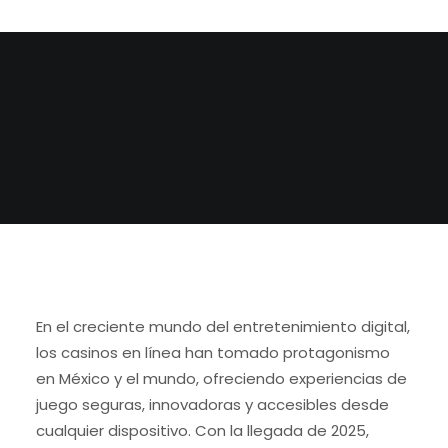
BY
ADMIN
En el creciente mundo del entretenimiento digital,
los casinos en línea han tomado protagonismo
en México y el mundo, ofreciendo experiencias de
juego seguras, innovadoras y accesibles desde
cualquier dispositivo. Con la llegada de 2025,