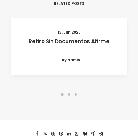
RELATED POSTS
13. Jun 2025
Retiro Sin Documentos Afirme
by admin