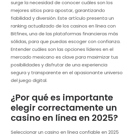
surge la necesidad de conocer cuáles son los
mejores sitios para apostar, garantizando
fiabilidad y diversión. Este artículo presenta un
ranking actualizado de los casinos en línea con
Bitfinex, una de las plataformas financieras más
sólidas, para que puedas escoger con confianza.
Entender cuáles son las opciones líderes en el
mercado mexicano es clave para maximizar tus
posibilidades y disfrutar de una experiencia
segura y transparente en el apasionante universo
del juego digital.
¿Por qué es importante
elegir correctamente un
casino en línea en 2025?
Seleccionar un casino en línea confiable en 2025