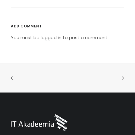
ADD COMMENT
You must be
logged in
to post a comment.