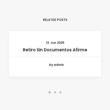
RELATED POSTS
13. Jun 2025
Retiro Sin Documentos Afirme
by admin