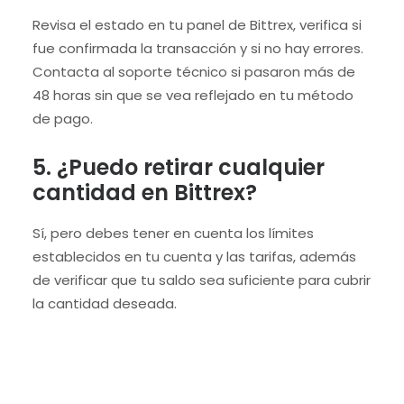
Revisa el estado en tu panel de Bittrex, verifica si
fue confirmada la transacción y si no hay errores.
Contacta al soporte técnico si pasaron más de
48 horas sin que se vea reflejado en tu método
de pago.
5. ¿Puedo retirar cualquier
cantidad en Bittrex?
Sí, pero debes tener en cuenta los límites
establecidos en tu cuenta y las tarifas, además
de verificar que tu saldo sea suficiente para cubrir
la cantidad deseada.