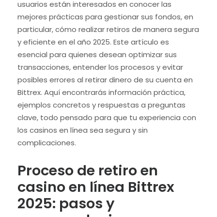
usuarios están interesados en conocer las
mejores prácticas para gestionar sus fondos, en
particular, cómo realizar retiros de manera segura
y eficiente en el año 2025. Este artículo es
esencial para quienes desean optimizar sus
transacciones, entender los procesos y evitar
posibles errores al retirar dinero de su cuenta en
Bittrex. Aquí encontrarás información práctica,
ejemplos concretos y respuestas a preguntas
clave, todo pensado para que tu experiencia con
los casinos en línea sea segura y sin
complicaciones.
Proceso de retiro en
casino en línea Bittrex
2025: pasos y