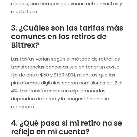
rápidas, con tiempos que varían entre minutos y
media hora.
3. ¿Cuáles son las tarifas más
comunes en los retiros de
Bittrex?
Las tarifas varían según el método de retiro: las
transferencias bancarias suelen tener un costo
fijo de entre $50 y $150 MXN, mientras que las
plataformas digitales cobran comisiones del 2 al
4%. Las transferencias en criptomonedas
dependen de la red y la congestión en ese
momento.
4. ¿Qué pasa si mi retiro no se
refleja en mi cuenta?