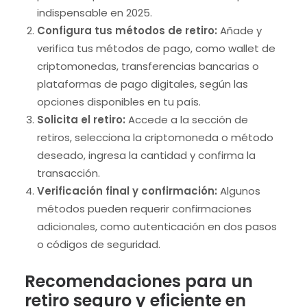
indispensable en 2025.
Configura tus métodos de retiro:
Añade y
verifica tus métodos de pago, como wallet de
criptomonedas, transferencias bancarias o
plataformas de pago digitales, según las
opciones disponibles en tu país.
Solicita el retiro:
Accede a la sección de
retiros, selecciona la criptomoneda o método
deseado, ingresa la cantidad y confirma la
transacción.
Verificación final y confirmación:
Algunos
métodos pueden requerir confirmaciones
adicionales, como autenticación en dos pasos
o códigos de seguridad.
Recomendaciones para un
retiro seguro y eficiente en