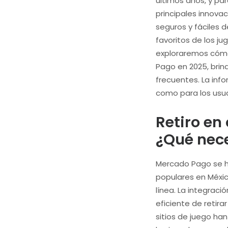
últimos años, y pa
principales innova
seguros y fáciles 
favoritos de los ju
exploraremos cómo 
Pago en 2025, brin
frecuentes. La inf
como para los usu
Retiro en
¿Qué nece
Mercado Pago se h
populares en Méxic
línea. La integraci
eficiente de retira
sitios de juego ha