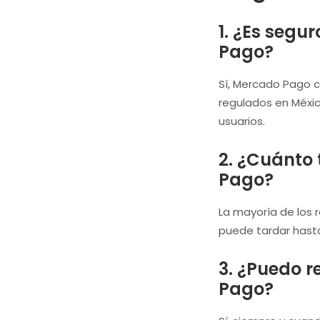
1. ¿Es segu
Pago?
Sí, Mercado Pago 
regulados en Méxic
usuarios.
2. ¿Cuánto 
Pago?
La mayoría de los 
puede tardar hasta
3. ¿Puedo r
Pago?