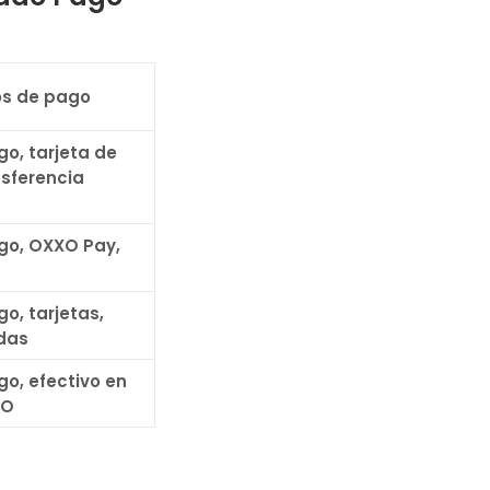
s de pago
o, tarjeta de
nsferencia
go, OXXO Pay,
o, tarjetas,
das
o, efectivo en
XO