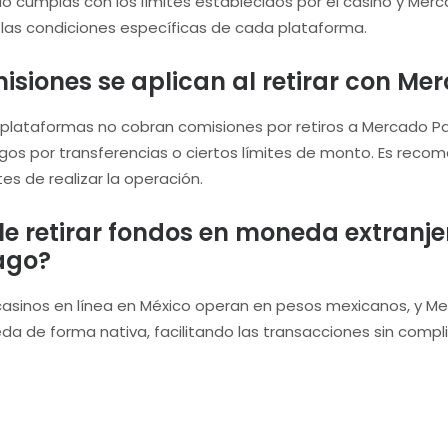
do cumplas con los límites establecidos por el casino y Mer
 las condiciones específicas de cada plataforma.
isiones se aplican al retirar con M
 plataformas no cobran comisiones por retiros a Mercado P
gos por transferencias o ciertos límites de monto. Es reco
es de realizar la operación.
ble retirar fondos en moneda extranj
ago?
casinos en línea en México operan en pesos mexicanos, y 
 de forma nativa, facilitando las transacciones sin compl