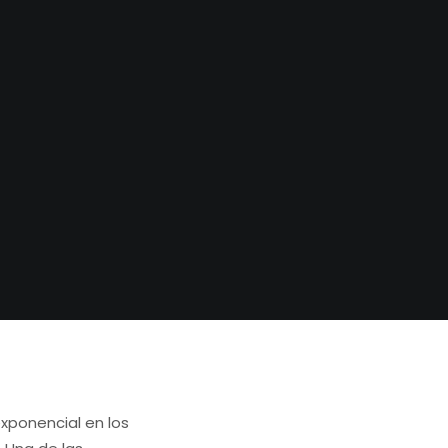
xponencial en los