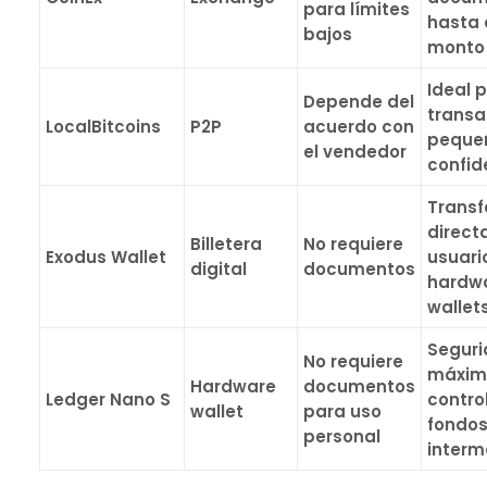
para límites
hasta 
bajos
monto
Ideal 
Depende del
transa
LocalBitcoins
P2P
acuerdo con
peque
el vendedor
confid
Transf
direct
Billetera
No requiere
Exodus Wallet
usuari
digital
documentos
hardw
wallet
Segur
No requiere
máxim
Hardware
documentos
Ledger Nano S
contro
wallet
para uso
fondos
personal
interm