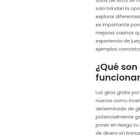
sitios de slots se
solo brindan la opo
explorar diferente
es importante por
mejores casinos qu
experiencia de jue
ejemplos concreto
¿Qué son 
funciona
Los giros gratis po
nuevos como incent
determinado de gir
potencialmente gan
poner en riesgo tu
de dinero en bonus