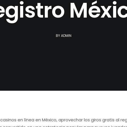
egistro Méxi
BY
ADMIN
casinos en línea en México, aprovechar los giros gratis al reg