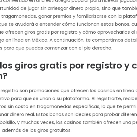
 ha convertido en una estrategia popular para nuevos jugado
rtunidad de jugar sin arriesgar dinero propio, sino que tamb
s tragamonedas, ganar premios y familiarizarse con la plataf
que te ayudará a entender cómo funcionan estos bonos, cuá
e ofrecen giros gratis por registro y cómo aprovecharlos a
go en línea en México. A continuación, te compartimos detal
s para que puedas comenzar con el pie derecho.
los giros gratis por registro y
n?
r registro son promociones que ofrecen los casinos en línea 
ivo para que se unan a su plataforma. Al registrarte, reci
os sin costo en tragamonedas específicas, lo que te permit
ar dinero real. Estos bonos son ideales para probar diferen
 bolsillo, y muchas veces, los casinos también ofrecen una
 además de los giros gratuitos.