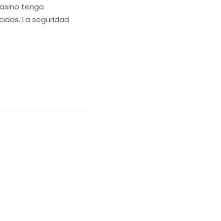
casino tenga
cidas. La seguridad