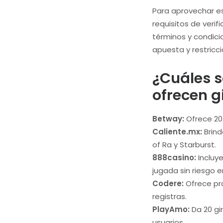
Para aprovechar est
requisitos de verif
términos y condici
apuesta y restricc
¿Cuáles s
ofrecen g
Betway:
Ofrece 20 
Caliente.mx:
Brind
of Ra y Starburst.
888casino:
Incluy
jugada sin riesgo e
Codere:
Ofrece pro
registras.
PlayAmo:
Da 20 gi
usuarios.