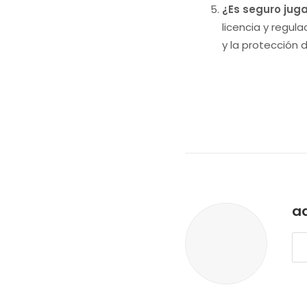
¿Es seguro juga
licencia y regul
y la protección
a