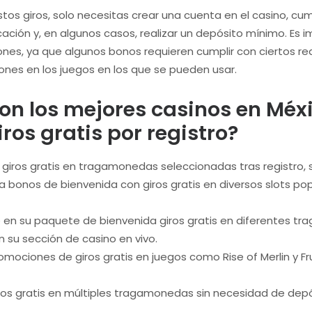
os giros, solo necesitas crear una cuenta en el casino, cump
icación y, en algunos casos, realizar un depósito mínimo. Es i
ones, ya que algunos bonos requieren cumplir con ciertos re
iones en los juegos en los que se pueden usar.
on los mejores casinos en Méx
iros gratis por registro?
giros gratis en tragamonedas seleccionadas tras registro, si
a bonos de bienvenida con giros gratis en diversos slots p
e en su paquete de bienvenida giros gratis en diferentes t
n su sección de casino en vivo.
mociones de giros gratis en juegos como Rise of Merlin y F
ros gratis en múltiples tragamonedas sin necesidad de dep