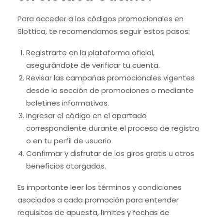
Para acceder a los códigos promocionales en
Slottica, te recomendamos seguir estos pasos:
Registrarte en la plataforma oficial,
asegurándote de verificar tu cuenta.
Revisar las campañas promocionales vigentes
desde la sección de promociones o mediante
boletines informativos.
Ingresar el código en el apartado
correspondiente durante el proceso de registro
o en tu perfil de usuario.
Confirmar y disfrutar de los giros gratis u otros
beneficios otorgados.
Es importante leer los términos y condiciones
asociados a cada promoción para entender
requisitos de apuesta, límites y fechas de