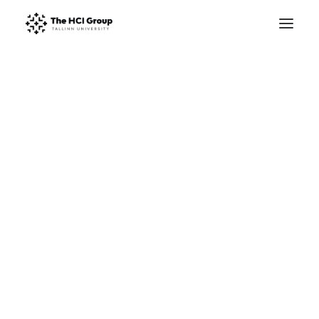
Research Areas
Research Projects
Publications
STARTS.EE
Master’s Studies
PhD Studies
Summer School
13. JUN 2025
|
IN
MÄÄRATLEMATA
|
4 MINUTES
Winter School
Slottica casino código
Facilities
promocional giros
Trustworthy HCI lab
gratis