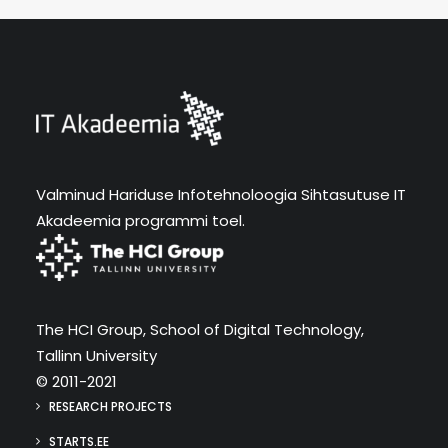
Valminud Hariduse Infotehnoloogia Sihtasutuse IT
Akadeemia programmi toel.
The HCI Group, School of Digital Technology,
Tallinn University
© 2011-2021
RESEARCH PROJECTS
STARTS.EE