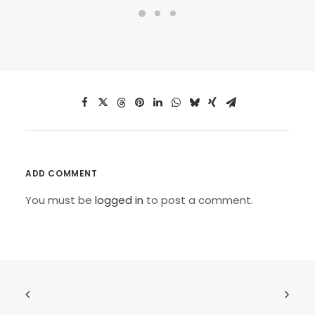
ADD COMMENT
You must be
logged in
to post a comment.