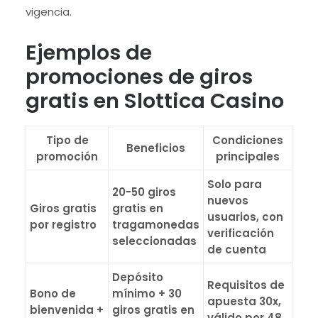
vigencia.
Ejemplos de
promociones de giros
gratis en Slottica Casino
Tipo de
Condiciones
Beneficios
promoción
principales
Solo para
20-50 giros
nuevos
Giros gratis
gratis en
usuarios, con
por registro
tragamonedas
verificación
seleccionadas
de cuenta
Depósito
Requisitos de
Bono de
mínimo + 30
apuesta 30x,
bienvenida +
giros gratis en
válido por 48