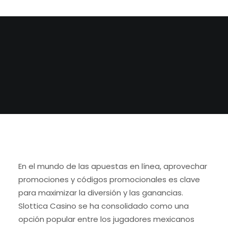
BY
ADMIN
En el mundo de las apuestas en línea, aprovechar
promociones y códigos promocionales es clave
para maximizar la diversión y las ganancias.
Slottica Casino se ha consolidado como una
opción popular entre los jugadores mexicanos