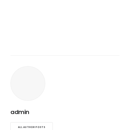
admin
ALL AUTHOR POSTS