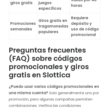
giros gratis
juegos
horas
específicos
Requiere
Giros gratis en
Promociones
depósito y
tragamonedas
semanales
uso de código
populares
promocional
Preguntas frecuentes
(FAQ) sobre códigos
promocionales y giros
gratis en Slottica
¿Puedo usar varios códigos promocionales en
una misma cuenta?
Solo generalmente uno por
promoción, pero algunas campañas permiten
combinaciones. Verifica las condiciones