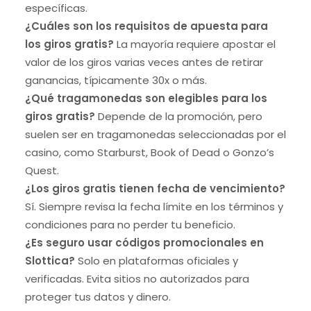
específicas.
¿Cuáles son los requisitos de apuesta para
los giros gratis?
La mayoría requiere apostar el
valor de los giros varias veces antes de retirar
ganancias, típicamente 30x o más.
¿Qué tragamonedas son elegibles para los
giros gratis?
Depende de la promoción, pero
suelen ser en tragamonedas seleccionadas por el
casino, como Starburst, Book of Dead o Gonzo’s
Quest.
¿Los giros gratis tienen fecha de vencimiento?
Sí. Siempre revisa la fecha límite en los términos y
condiciones para no perder tu beneficio.
¿Es seguro usar códigos promocionales en
Slottica?
Solo en plataformas oficiales y
verificadas. Evita sitios no autorizados para
proteger tus datos y dinero.