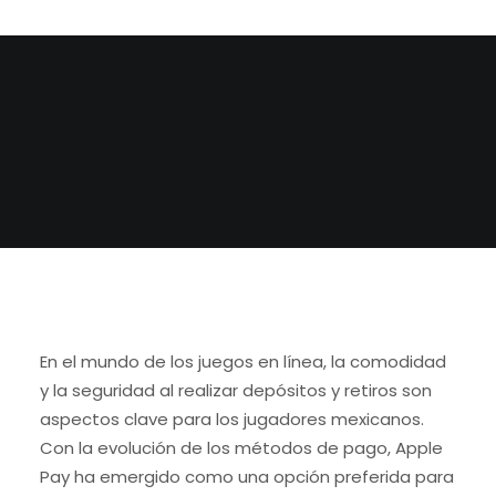
BY
ADMIN
En el mundo de los juegos en línea, la comodidad
y la seguridad al realizar depósitos y retiros son
aspectos clave para los jugadores mexicanos.
Con la evolución de los métodos de pago, Apple
Pay ha emergido como una opción preferida para