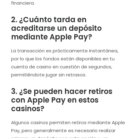
financiera.
2. ¿Cuánto tarda en
acreditarse un depósito
mediante Apple Pay?
La transacción es prácticamente instantánea,
por lo que los fondos están disponibles en tu
cuenta de casino en cuestión de segundos,
permitiéndote jugar sin retrasos.
3. ¿Se pueden hacer retiros
con Apple Pay en estos
casinos?
Algunos casinos permiten retiros mediante Apple
Pay, pero generalmente es necesario realizar