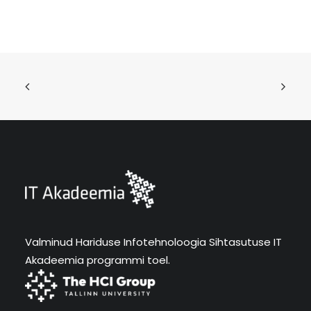
Valminud Hariduse Infotehnoloogia Sihtasutuse IT
Akadeemia programmi toel.