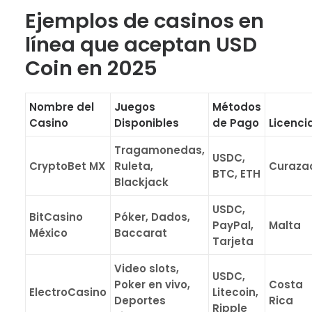
Ejemplos de casinos en
línea que aceptan USD
Coin en 2025
Nombre del
Juegos
Métodos
Casino
Disponibles
de Pago
Licenci
Tragamonedas,
USDC,
CryptoBet MX
Ruleta,
Curaza
BTC, ETH
Blackjack
USDC,
BitCasino
Póker, Dados,
PayPal,
Malta
México
Baccarat
Tarjeta
Video slots,
USDC,
Poker en vivo,
Costa
ElectroCasino
Litecoin,
Deportes
Rica
Ripple