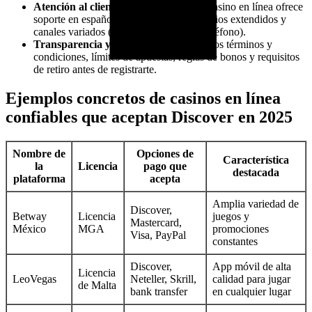
Atención al cliente eficiente:
Un buen casino en línea ofrece
soporte en español, con atención en horarios extendidos y
canales variados (chat en vivo, correo, teléfono).
Transparencia y términos claros:
Lee los términos y
condiciones, límites de apuestas, reglas de bonos y requisitos
de retiro antes de registrarte.
Ejemplos concretos de casinos en línea
confiables que aceptan Discover en 2025
Nombre de
Opciones de
Característica
la
Licencia
pago que
destacada
plataforma
acepta
Amplia variedad de
Discover,
Betway
Licencia
juegos y
Mastercard,
México
MGA
promociones
Visa, PayPal
constantes
Discover,
App móvil de alta
Licencia
LeoVegas
Neteller, Skrill,
calidad para jugar
de Malta
bank transfer
en cualquier lugar