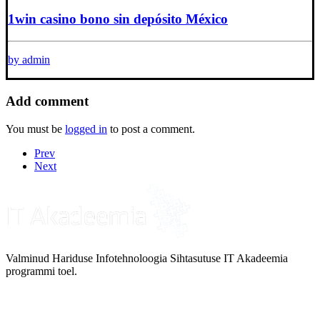
1win casino bono sin depósito México
by admin
Add comment
You must be
logged in
to post a comment.
Prev
Next
Valminud Hariduse Infotehnoloogia Sihtasutuse IT Akadeemia
programmi toel.