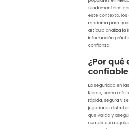
populares en Méxi
fundamentales para
este contexto, los
moderna para quien
artículo analiza l
información práctic
confianza.
¿Por qué 
confiable
La seguridad en las
Klarna, como métod
rápida, segura y se
jugadores disfruta
que valida y aseg
cumplir con regula