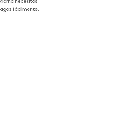
 Klarna necesitas
 pagos fácilmente.