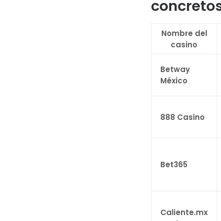
concreto
Nombre del
casino
Betway
México
888 Casino
Bet365
Caliente.mx