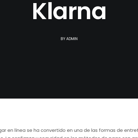
Klarna
BY
ADMIN
jugar en línea se ha convertido en una de las formas de ent