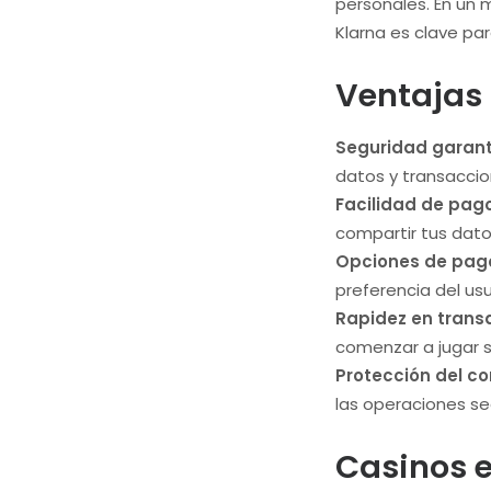
personales. En un 
Klarna es clave pa
Ventajas 
Seguridad garant
datos y transaccio
Facilidad de pago
compartir tus dato
Opciones de pago 
preferencia del usu
Rapidez en trans
comenzar a jugar 
Protección del c
las operaciones se
Casinos e