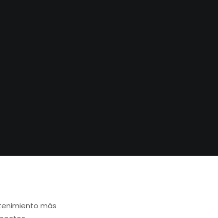
retenimiento más