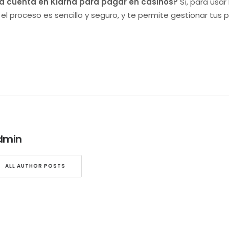
a cuenta en Klarna para pagar en casinos?
Sí, para usar
o el proceso es sencillo y seguro, y te permite gestionar tus
dmin
ALL AUTHOR POSTS