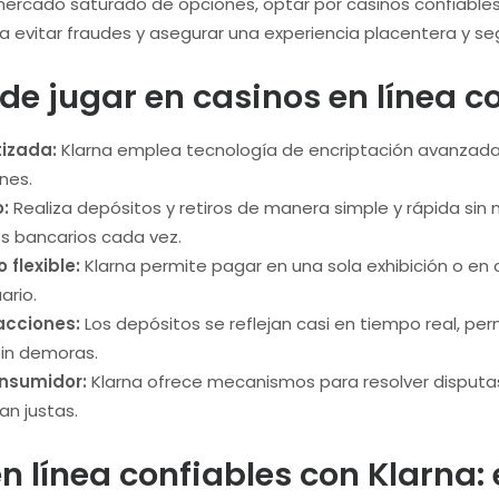
mercado saturado de opciones, optar por casinos confiable
ra evitar fraudes y asegurar una experiencia placentera y se
de jugar en casinos en línea c
izada:
Klarna emplea tecnología de encriptación avanzada
nes.
:
Realiza depósitos y retiros de manera simple y rápida sin
s bancarios cada vez.
flexible:
Klarna permite pagar en una sola exhibición o en 
ario.
acciones:
Los depósitos se reflejan casi en tiempo real, pe
sin demoras.
onsumidor:
Klarna ofrece mecanismos para resolver disputas
an justas.
n línea confiables con Klarna: