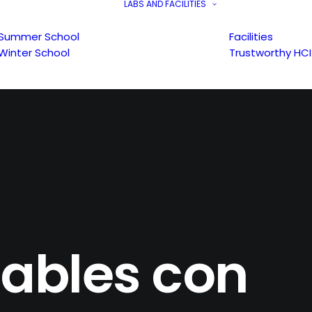
LABS AND FACILITIES
Summer School
Facilities
Winter School
Trustworthy HCI
iables con