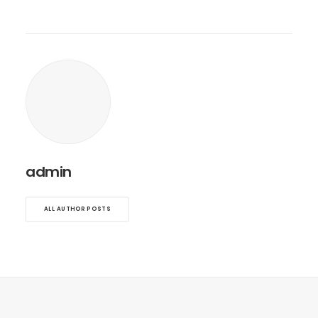
admin
ALL AUTHOR POSTS