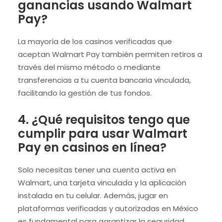
ganancias usando Walmart
Pay?
La mayoría de los casinos verificadas que
aceptan Walmart Pay también permiten retiros a
través del mismo método o mediante
transferencias a tu cuenta bancaria vinculada,
facilitando la gestión de tus fondos.
4. ¿Qué requisitos tengo que
cumplir para usar Walmart
Pay en casinos en línea?
Solo necesitas tener una cuenta activa en
Walmart, una tarjeta vinculada y la aplicación
instalada en tu celular. Además, jugar en
plataformas verificadas y autorizadas en México
es fundamental para garantizar la seguridad.