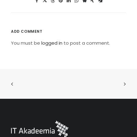
ADD COMMENT
You must be
logged in
to post a comment.