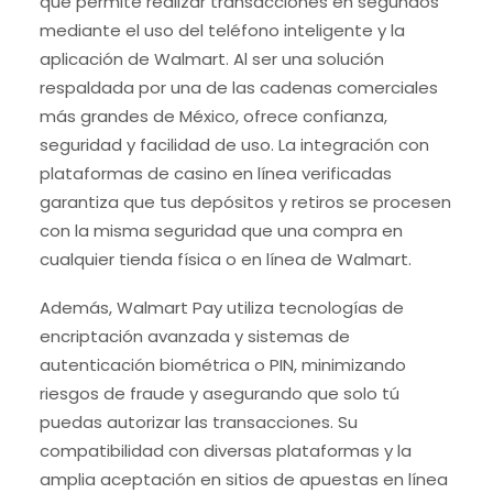
que permite realizar transacciones en segundos
mediante el uso del teléfono inteligente y la
aplicación de Walmart. Al ser una solución
respaldada por una de las cadenas comerciales
más grandes de México, ofrece confianza,
seguridad y facilidad de uso. La integración con
plataformas de casino en línea verificadas
garantiza que tus depósitos y retiros se procesen
con la misma seguridad que una compra en
cualquier tienda física o en línea de Walmart.
Además, Walmart Pay utiliza tecnologías de
encriptación avanzada y sistemas de
autenticación biométrica o PIN, minimizando
riesgos de fraude y asegurando que solo tú
puedas autorizar las transacciones. Su
compatibilidad con diversas plataformas y la
amplia aceptación en sitios de apuestas en línea