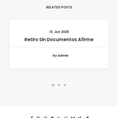
RELATED POSTS
13. Jun 2025
Retiro Sin Documentos Afirme
by admin