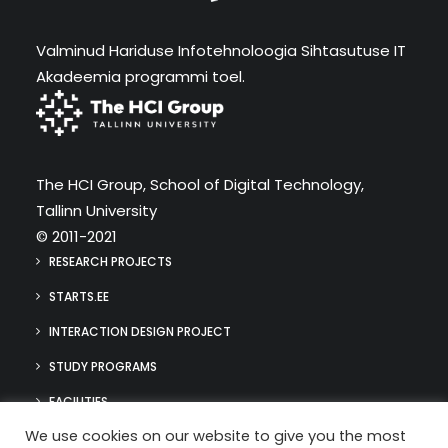
Valminud Hariduse Infotehnoloogia Sihtasutuse IT
Akadeemia programmi toel.
The HCI Group, School of Digital Technology,
Tallinn University
© 2011-2021
RESEARCH PROJECTS
STARTS.EE
INTERACTION DESIGN PROJECT
STUDY PROGRAMS
FACILITIES
We use cookies on our website to give you the most
MEDIA