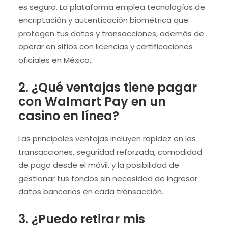
es seguro. La plataforma emplea tecnologías de
encriptación y autenticación biométrica que
protegen tus datos y transacciones, además de
operar en sitios con licencias y certificaciones
oficiales en México.
2. ¿Qué ventajas tiene pagar
con Walmart Pay en un
casino en línea?
Las principales ventajas incluyen rapidez en las
transacciones, seguridad reforzada, comodidad
de pago desde el móvil, y la posibilidad de
gestionar tus fondos sin necesidad de ingresar
datos bancarios en cada transacción.
3. ¿Puedo retirar mis