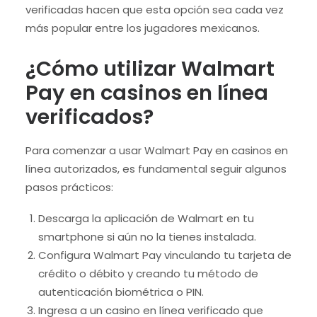
verificadas hacen que esta opción sea cada vez
más popular entre los jugadores mexicanos.
¿Cómo utilizar Walmart
Pay en casinos en línea
verificados?
Para comenzar a usar Walmart Pay en casinos en
línea autorizados, es fundamental seguir algunos
pasos prácticos:
Descarga la aplicación de Walmart en tu
smartphone si aún no la tienes instalada.
Configura Walmart Pay vinculando tu tarjeta de
crédito o débito y creando tu método de
autenticación biométrica o PIN.
Ingresa a un casino en línea verificado que