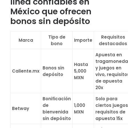
línea confiables en
México que ofrecen
bonos sin depósito
Tipo de
Requisitos
Marca
Importe
bono
destacados
Apuesta en
tragamoneda
Hasta
Bonos sin
y juegos en
Caliente.mx
5,000
depósito
vivo, requisito
MXN
de apuesta
20x
Bonificación
Solo para
de
1,000
ciertos juegos
Betway
bienvenida
MXN
requisitos de
sin depósito
apuesta 15x