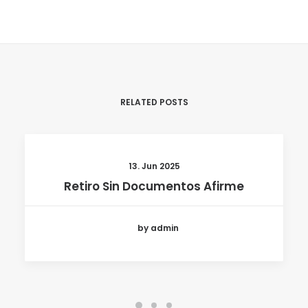
RELATED POSTS
13. Jun 2025
Retiro Sin Documentos Afirme
by admin