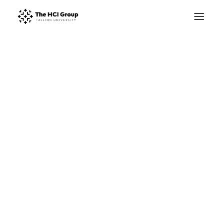
Research Areas
Research Projects
Publications
STARTS.EE
Master’s Studies
PhD Studies
13. JUN 2025
|
IN
MÄÄRATLEMATA
|
5 MINUTES
Summer School
Código promocional
Winter School
para bono 5Mex$ sin
Facilities
Trustworthy HCI lab
depósito en casino en
línea