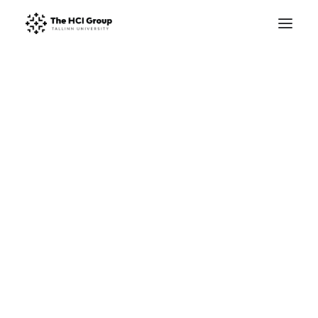
Research Areas
Research Projects
Publications
STARTS.EE
Master’s Studies
PhD Studies
Summer School
13. JUN 2025
|
IN
MÄÄRATLEMATA
|
5 MINUTES
Winter School
Diamante casino
Facilities
bono en el primer
Trustworthy HCI lab
depósito 2025