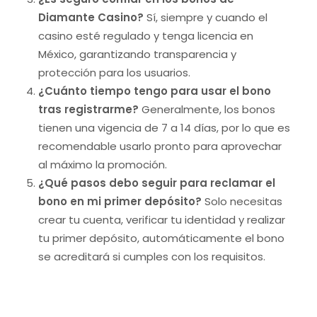
Diamante Casino?
Sí, siempre y cuando el
casino esté regulado y tenga licencia en
México, garantizando transparencia y
protección para los usuarios.
¿Cuánto tiempo tengo para usar el bono
tras registrarme?
Generalmente, los bonos
tienen una vigencia de 7 a 14 días, por lo que es
recomendable usarlo pronto para aprovechar
al máximo la promoción.
¿Qué pasos debo seguir para reclamar el
bono en mi primer depósito?
Solo necesitas
crear tu cuenta, verificar tu identidad y realizar
tu primer depósito, automáticamente el bono
se acreditará si cumples con los requisitos.