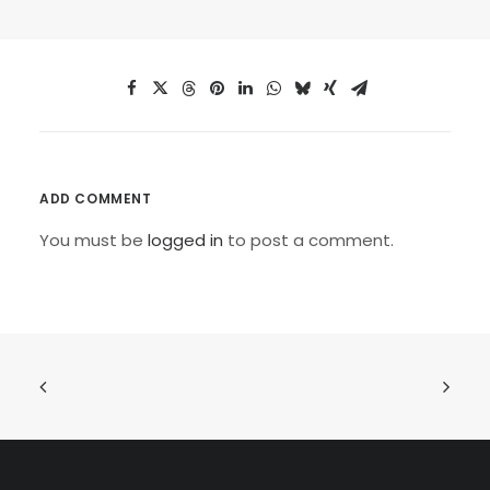
ADD COMMENT
You must be
logged in
to post a comment.