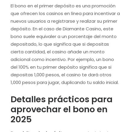
El bono en el primer depósito es una promoción
que ofrecen los casinos en línea para incentivar a
nuevos usuarios a registrarse y realizar su primer
depósito. En el caso de Diamante Casino, este
bono suele equivaler a un porcentaje del monto
depositado, lo que significa que si depositas
cierta cantidad, el casino añade un monto
adicional como incentivo. Por ejemplo, un bono
del 100% en tu primer depósito significa que si
depositas 1,000 pesos, el casino te dará otros
1,000 pesos para jugar, duplicando tu saldo inicial.
Detalles prácticos para
aprovechar el bono en
2025