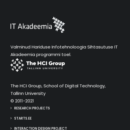
Valminud Hariduse Infotehnoloogia Sihtasutuse IT
Akadeemia programmi toel.
The HCI Group, School of Digital Technology,
Tallinn University
© 2011-2021
RESEARCH PROJECTS
STARTS.EE
INTERACTION DESIGN PROJECT