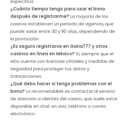
específica.
¿Cuánto tiempo tengo para usar el bono
después de registrarme?
La mayoría de los
casinos establecen un período de vigencia, que
puede variar entre 30 y 90 días, dependiendo de
la promoción.
¿Es seguro registrarse en Gana777 y otros
casinos en línea en México?
Sí, siempre que el
sitio cuente con licencias oficiales y medidas de
seguridad para proteger tus datos y
transacciones.
¿Qué debo hacer si tengo problemas con el
bono?
Lo recomendable es contactar al servicio
de atención a clientes del casino, que suele estar
disponible en chat en vivo, teléfono o correo
electrónico.