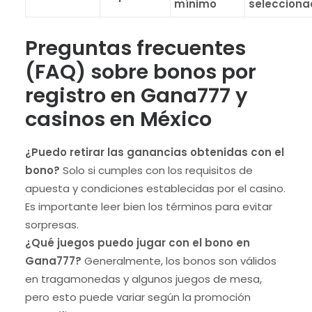
mínimo
seleccion
Preguntas frecuentes
(FAQ) sobre bonos por
registro en Gana777 y
casinos en México
¿Puedo retirar las ganancias obtenidas con el
bono?
Solo si cumples con los requisitos de
apuesta y condiciones establecidas por el casino.
Es importante leer bien los términos para evitar
sorpresas.
¿Qué juegos puedo jugar con el bono en
Gana777?
Generalmente, los bonos son válidos
en tragamonedas y algunos juegos de mesa,
pero esto puede variar según la promoción