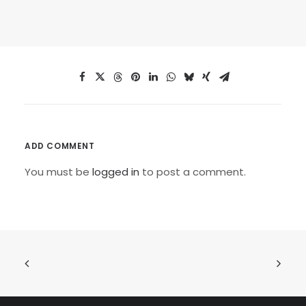
ADD COMMENT
You must be
logged in
to post a comment.