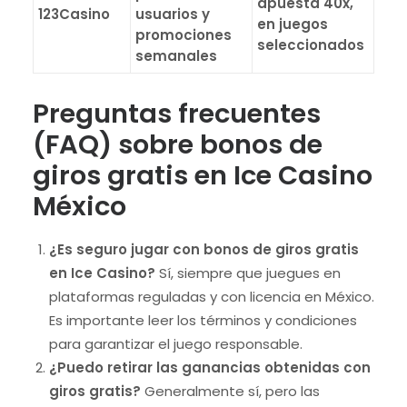
apuesta 40x,
123Casino
usuarios y
en juegos
promociones
seleccionados
semanales
Preguntas frecuentes
(FAQ) sobre bonos de
giros gratis en Ice Casino
México
¿Es seguro jugar con bonos de giros gratis
en Ice Casino?
Sí, siempre que juegues en
plataformas reguladas y con licencia en México.
Es importante leer los términos y condiciones
para garantizar el juego responsable.
¿Puedo retirar las ganancias obtenidas con
giros gratis?
Generalmente sí, pero las