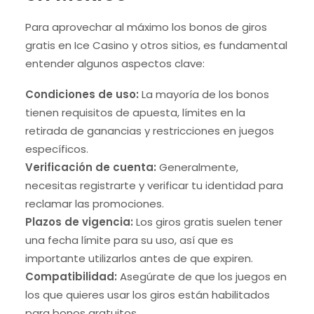
Para aprovechar al máximo los bonos de giros
gratis en Ice Casino y otros sitios, es fundamental
entender algunos aspectos clave:
Condiciones de uso:
La mayoría de los bonos
tienen requisitos de apuesta, límites en la
retirada de ganancias y restricciones en juegos
específicos.
Verificación de cuenta:
Generalmente,
necesitas registrarte y verificar tu identidad para
reclamar las promociones.
Plazos de vigencia:
Los giros gratis suelen tener
una fecha límite para su uso, así que es
importante utilizarlos antes de que expiren.
Compatibilidad:
Asegúrate de que los juegos en
los que quieres usar los giros están habilitados
para bonos gratuitos.