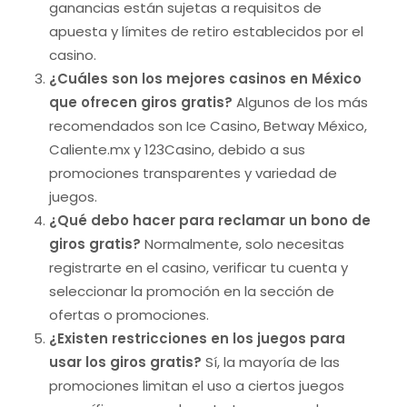
ganancias están sujetas a requisitos de
apuesta y límites de retiro establecidos por el
casino.
¿Cuáles son los mejores casinos en México
que ofrecen giros gratis?
Algunos de los más
recomendados son Ice Casino, Betway México,
Caliente.mx y 123Casino, debido a sus
promociones transparentes y variedad de
juegos.
¿Qué debo hacer para reclamar un bono de
giros gratis?
Normalmente, solo necesitas
registrarte en el casino, verificar tu cuenta y
seleccionar la promoción en la sección de
ofertas o promociones.
¿Existen restricciones en los juegos para
usar los giros gratis?
Sí, la mayoría de las
promociones limitan el uso a ciertos juegos