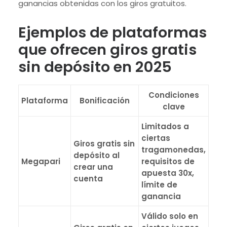
ganancias obtenidas con los giros gratuitos.
Ejemplos de plataformas
que ofrecen giros gratis
sin depósito en 2025
Condiciones
Plataforma
Bonificación
clave
Limitados a
ciertas
Giros gratis sin
tragamonedas,
depósito al
Megapari
requisitos de
crear una
apuesta 30x,
cuenta
límite de
ganancia
Válido solo en