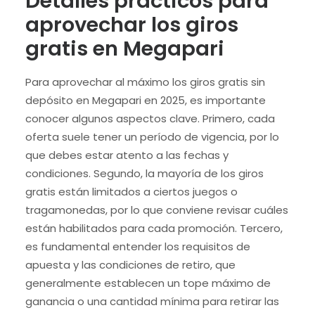
Detalles prácticos para
aprovechar los giros
gratis en Megapari
Para aprovechar al máximo los giros gratis sin
depósito en Megapari en 2025, es importante
conocer algunos aspectos clave. Primero, cada
oferta suele tener un período de vigencia, por lo
que debes estar atento a las fechas y
condiciones. Segundo, la mayoría de los giros
gratis están limitados a ciertos juegos o
tragamonedas, por lo que conviene revisar cuáles
están habilitados para cada promoción. Tercero,
es fundamental entender los requisitos de
apuesta y las condiciones de retiro, que
generalmente establecen un tope máximo de
ganancia o una cantidad mínima para retirar las