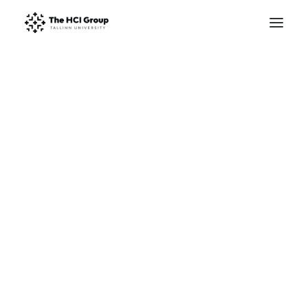
Research Areas
Research Projects
Publications
STARTS.EE
Master’s Studies
PhD Studies
Summer School
13. JUN 2025
|
IN
MÄÄRATLEMATA
|
5 MINUTES
Winter School
Megapari casino
Facilities
giros gratis sin
Trustworthy HCI lab
depósito 2025