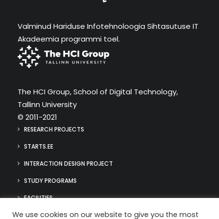
Valminud Hariduse Infotehnoloogia Sihtasutuse IT
Akadeemia programmi toel.
The HCI Group, School of Digital Technology,
Tallinn University
© 2011-2021
RESEARCH PROJECTS
STARTS.EE
INTERACTION DESIGN PROJECT
STUDY PROGRAMS
FACILITIES
We use cookies on our website to give you the most
MEDIA