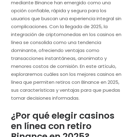
mediante Binance han emergido como una
opción confiable, rápida y segura para los
usuarios que buscan una experiencia integral sin
complicaciones. Con la llegada de 2025, la
integración de criptomonedas en los casinos en
línea se consolida como una tendencia
dominante, ofreciendo ventajas como
transacciones instantáneas, anonimato y
menores costos de comisión. En este artículo,
exploraremos cuáles son los mejores casinos en
línea que permiten retiros con Binance en 2025,
sus características y ventajas para que puedas
tomar decisiones informadas.
¿Por qué elegir casinos
en línea con retiro
Binance en 2025?