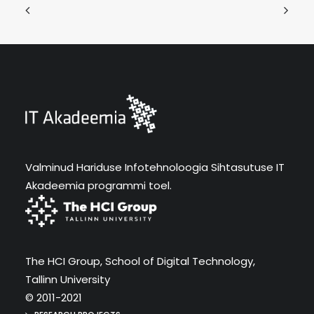
Valminud Hariduse Infotehnoloogia Sihtasutuse IT
Akadeemia programmi toel.
The HCI Group, School of Digital Technology,
Tallinn University
© 2011-2021