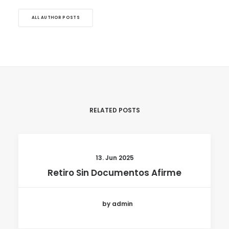
ALL AUTHOR POSTS
RELATED POSTS
13. Jun 2025
Retiro Sin Documentos Afirme
by admin