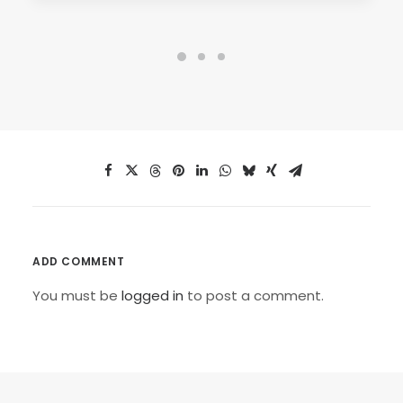
ADD COMMENT
You must be
logged in
to post a comment.