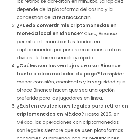
los retiros se acreditan en minutos. La rapidez
depende de la plataforma del casino y la
congestión de la red blockchain.
¿Puedo convertir mis criptomonedas en
moneda local en Binance?
Claro, Binance
permite intercambiar tus fondos en
criptomonedas por pesos mexicanos u otras
divisas de forma sencilla y rápida.
¿Cuáles son las ventajas de usar Binance
frente a otros métodos de pago?
La rapidez,
menor comisión, anonimato y la seguridad que
ofrece Binance hacen que sea una opción
preferida para los jugadores en línea.
¿Existen restricciones legales para retirar en
criptomonedas en México?
Hasta 2025, en
México, las operaciones con criptomonedas
son legales siempre que se usen plataformas
confiables, cumpliendo con las regulaciones