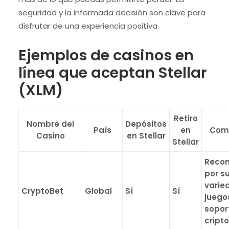
seguridad y la informada decisión son clave para
disfrutar de una experiencia positiva.
Ejemplos de casinos en
línea que aceptan Stellar
(XLM)
Retiro
Nombre del
Depósitos
País
en
Com
Casino
en Stellar
Stellar
Recon
por s
varie
CryptoBet
Global
Sí
Sí
juego
sopor
crip