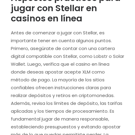
jugar con Stellar en
casinos en línea
Antes de comenzar a jugar con Stellar, es
importante tener en cuenta algunos puntos.
Primero, asegúrate de contar con una cartera
digital compatible con Stellar, como Lobstr o Solar
Wallet. Luego, verifica que el casino en línea
donde deseas apostar acepte XLM como
método de pago. La mayoría de los sitios
confiables ofrecen instrucciones claras para
realizar depósitos y retiros en criptomonedas.
Además, revisa los límites de depósito, las tarifas
aplicadas y los tiempos de procesamiento. Es
fundamental jugar de manera responsable,
estableciendo presupuestos y evitando apostar
más de lo que puedas permitirte perder. La