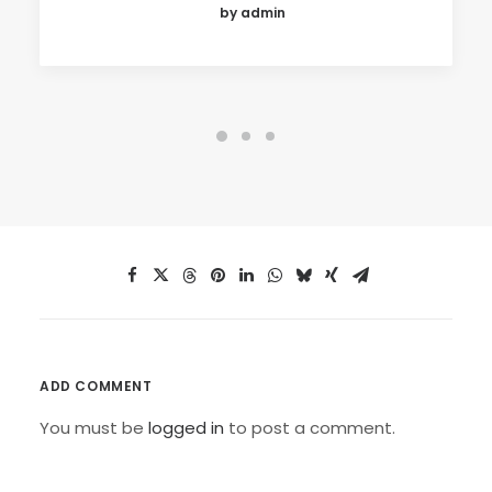
by admin
ADD COMMENT
You must be
logged in
to post a comment.