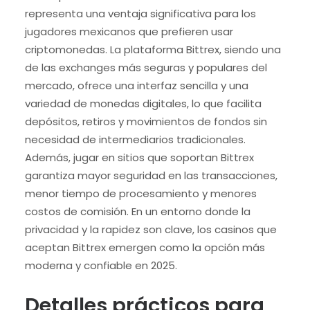
representa una ventaja significativa para los
jugadores mexicanos que prefieren usar
criptomonedas. La plataforma Bittrex, siendo una
de las exchanges más seguras y populares del
mercado, ofrece una interfaz sencilla y una
variedad de monedas digitales, lo que facilita
depósitos, retiros y movimientos de fondos sin
necesidad de intermediarios tradicionales.
Además, jugar en sitios que soportan Bittrex
garantiza mayor seguridad en las transacciones,
menor tiempo de procesamiento y menores
costos de comisión. En un entorno donde la
privacidad y la rapidez son clave, los casinos que
aceptan Bittrex emergen como la opción más
moderna y confiable en 2025.
Detalles prácticos para