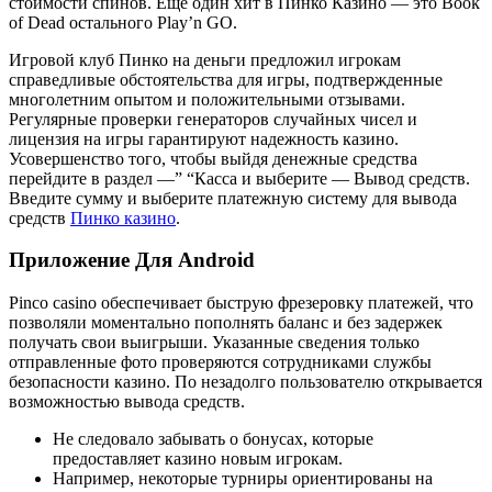
стоимости спинов. Еще один хит в Пинко Казино — это Book
of Dead остального Play’n GO.
Игровой клуб Пинко на деньги предложил игрокам
справедливые обстоятельства для игры, подтвержденные
многолетним опытом и положительными отзывами.
Регулярные проверки генераторов случайных чисел и
лицензия на игры гарантируют надежность казино.
Усовершенство того, чтобы выйдя денежные средства
перейдите в раздел —” “Касса и выберите — Вывод средств.
Введите сумму и выберите платежную систему для вывода
средств
Пинко казино
.
Приложение Для Android
Pinco casino обеспечивает быструю фрезеровку платежей, что
позволяли моментально пополнять баланс и без задержек
получать свои выигрыши. Указанные сведения только
отправленные фото проверяются сотрудниками службы
безопасности казино. По незадолго пользователю открывается
возможностью вывода средств.
Не следовало забывать о бонусах, которые
предоставляет казино новым игрокам.
Например, некоторые турниры ориентированы на