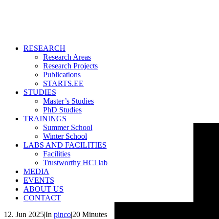
RESEARCH
Research Areas
Research Projects
Publications
STARTS.EE
STUDIES
Master’s Studies
PhD Studies
TRAININGS
Summer School
Winter School
LABS AND FACILITIES
Facilities
Trustworthy HCI lab
MEDIA
EVENTS
ABOUT US
CONTACT
12. Jun 2025
|
In
pinco
|
20 Minutes