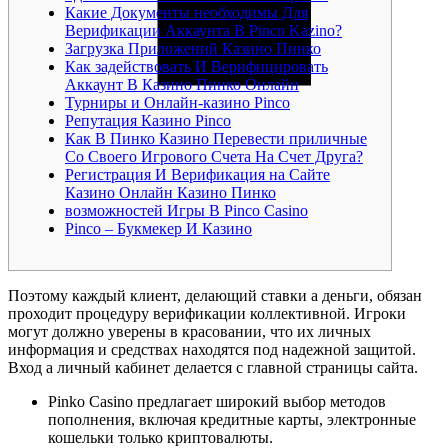
Какие Документы необходимы Для
Верификации Аккаунта В Pinco Kazino?
Загрузка Приложений Казино Пинко
Как задействовать И Верифицировать
Аккаунт В Казино Пинко Онлайн
Турниры и Онлайн-казино Pinco
Репутация Казино Pinco
Как В Пинко Казино Перевести приличные
Со Своего Игрового Счета На Счет Друга?
Регистрация И Верификация на Сайте
Казино Онлайн Казино Пинко
возможностей Игры В Pinco Casino
Pinco – Букмекер И Казино
Поэтому каждый клиент, делающий ставки а деньги, обязан
проходит процедуру верификации коллективной. Игроки
могут должно уверены в красовании, что их личных
информация и средствах находятся под надежной защитой.
Вход а личный кабинет делается с главной страницы сайта.
Pinko Casino предлагает широкий выбор методов
пополнения, включая кредитные карты, электронные
кошельки только криптовалюты.