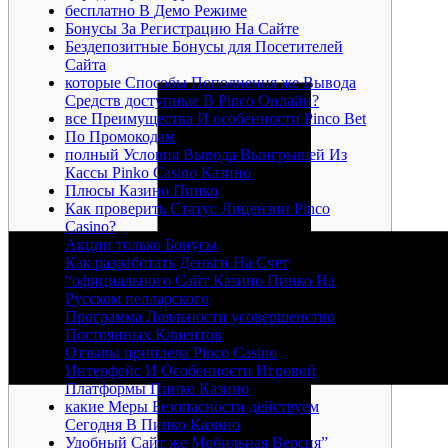
бесплатно В Демо Режиме
Бонусы За Регистрацию На Сайте
Бездепозитные Бонусы для Посетителей
Сайта
которые Способы Пополнения же Вывода
Средств доступные В Pinco Онлайн?
все Преимущества И особенности Pinco Bet
По Промокодам
полный Условия Вывода Выигрышей Из
Кассы Pinko Casino Казино
Плюсы Казино Пинко
Как проверить Статус Лицензии Pinco
Casino?
Акции только Бонусы
Как разработать Деньги На Счет
“официального Сайт Казино Пинко На
Русском пелларского
Программа Лояльности усовершенство
Постоянных Клиентов
Отзывы приплела Pinco Casino
Интерфейс И Особенности Игровой
Платформы Пинко Казино
какие Меры Безопасности действуем
Сегодня В Пинко Казино
Удобный Сайт же Мобильная Версия​”