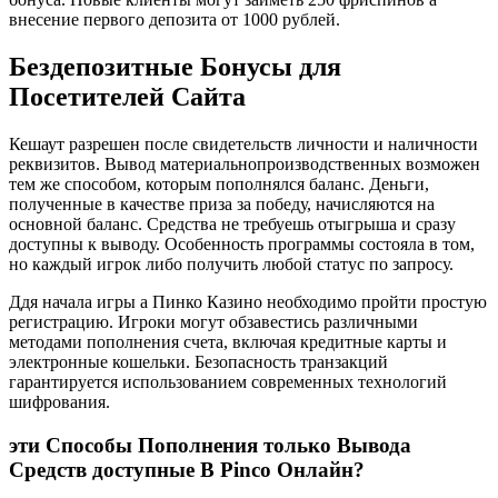
внесение первого депозита от 1000 рублей.
Бездепозитные Бонусы для
Посетителей Сайта
Кешаут разрешен после свидетельств личности и наличности
реквизитов. Вывод материальнопроизводственных возможен
тем же способом, которым пополнялся баланс. Деньги,
полученные в качестве приза за победу, начисляются на
основной баланс. Средства не требуешь отыгрыша и сразу
доступны к выводу. Особенность программы состояла в том,
но каждый игрок либо получить любой статус по запросу.
Ддя начала игры а Пинко Казино необходимо пройти простую
регистрацию. Игроки могут обзавестись различными
методами пополнения счета, включая кредитные карты и
электронные кошельки. Безопасность транзакций
гарантируется использованием современных технологий
шифрования.
эти Способы Пополнения только Вывода
Средств доступные В Pinco Онлайн?