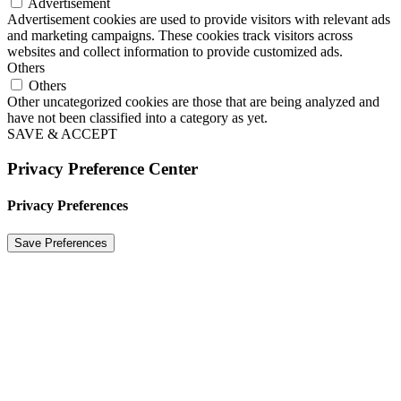
Advertisement
Advertisement cookies are used to provide visitors with relevant ads
and marketing campaigns. These cookies track visitors across
websites and collect information to provide customized ads.
Others
Others
Other uncategorized cookies are those that are being analyzed and
have not been classified into a category as yet.
SAVE & ACCEPT
Privacy Preference Center
Privacy Preferences