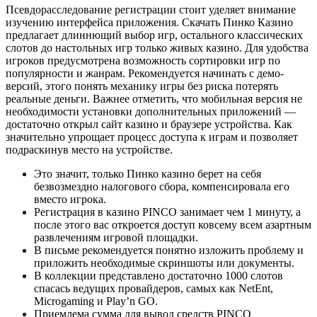
Псевдорасследование регистрации стоит уделяет внимание
изучению интерфейса приложения. Скачать Пинко Казино
предлагает длиннющий выбор игр, остального классических
слотов до настольных игр только живых казино. Для удобства
игроков предусмотрена возможность сортировки игр по
популярности и жанрам. Рекомендуется начинать с демо-
версий, этого понять механику игры без риска потерять
реальные деньги. Важнее отметить, что мобильная версия не
необходимости установки дополнительных приложений —
достаточно открыл сайт казино и браузере устройства. Как
значительно упрощает процесс доступа к играм и позволяет
подраскинув место на устройстве.
Это значит, только Пинко казино берет на себя
безвозмездно налогового сбора, компенсировала его
вместо игрока.
Регистрация в казино PINCO занимает чем 1 минуту, а
после этого вас откроется доступ ковсему всем азартным
развлечениям игровой площадки.
В письме рекомендуется понятно изложить проблему и
приложить необходимые скриншоты или документы.
В коллекции представлено достаточно 1000 слотов
спасась ведущих провайдеров, самых как NetEnt,
Microgaming и Play’n GO.
Приемлема сумма для вывод средств PINCO