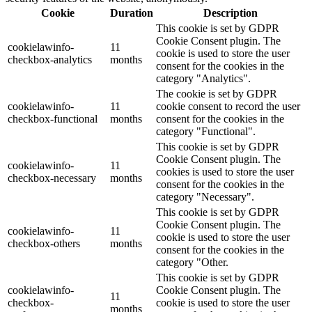
Cookie
Duration
Description
This cookie is set by GDPR
Cookie Consent plugin. The
cookielawinfo-
11
cookie is used to store the user
checkbox-analytics
months
consent for the cookies in the
category "Analytics".
The cookie is set by GDPR
cookielawinfo-
11
cookie consent to record the user
checkbox-functional
months
consent for the cookies in the
category "Functional".
This cookie is set by GDPR
Cookie Consent plugin. The
cookielawinfo-
11
cookies is used to store the user
checkbox-necessary
months
consent for the cookies in the
category "Necessary".
This cookie is set by GDPR
Cookie Consent plugin. The
cookielawinfo-
11
cookie is used to store the user
checkbox-others
months
consent for the cookies in the
category "Other.
This cookie is set by GDPR
cookielawinfo-
Cookie Consent plugin. The
11
checkbox-
cookie is used to store the user
months