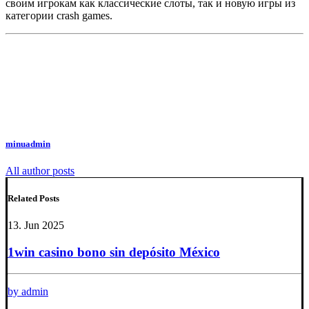
своим игрокам как классические слоты, так и новую игры из
категории crash games.
minuadmin
All author posts
Related Posts
13. Jun 2025
1win casino bono sin depósito México
by admin