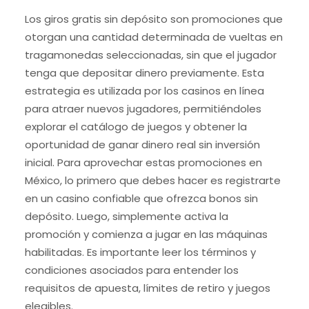
Los giros gratis sin depósito son promociones que
otorgan una cantidad determinada de vueltas en
tragamonedas seleccionadas, sin que el jugador
tenga que depositar dinero previamente. Esta
estrategia es utilizada por los casinos en línea
para atraer nuevos jugadores, permitiéndoles
explorar el catálogo de juegos y obtener la
oportunidad de ganar dinero real sin inversión
inicial. Para aprovechar estas promociones en
México, lo primero que debes hacer es registrarte
en un casino confiable que ofrezca bonos sin
depósito. Luego, simplemente activa la
promoción y comienza a jugar en las máquinas
habilitadas. Es importante leer los términos y
condiciones asociados para entender los
requisitos de apuesta, límites de retiro y juegos
elegibles.