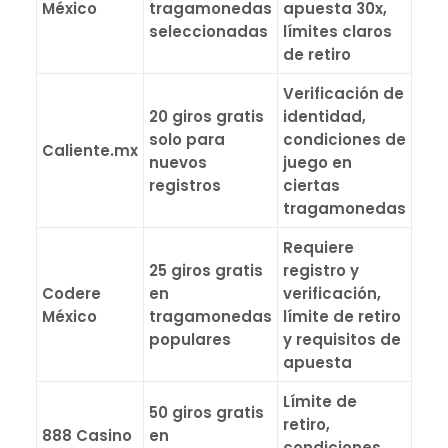
México
tragamonedas
apuesta 30x,
seleccionadas
límites claros
de retiro
Verificación de
20 giros gratis
identidad,
solo para
condiciones de
Caliente.mx
nuevos
juego en
registros
ciertas
tragamonedas
Requiere
25 giros gratis
registro y
Codere
en
verificación,
México
tragamonedas
límite de retiro
populares
y requisitos de
apuesta
Límite de
50 giros gratis
retiro,
888 Casino
en
condiciones