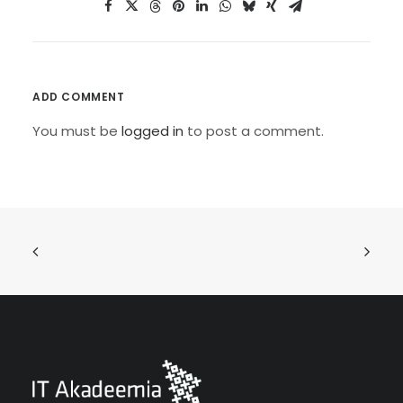
ADD COMMENT
You must be
logged in
to post a comment.