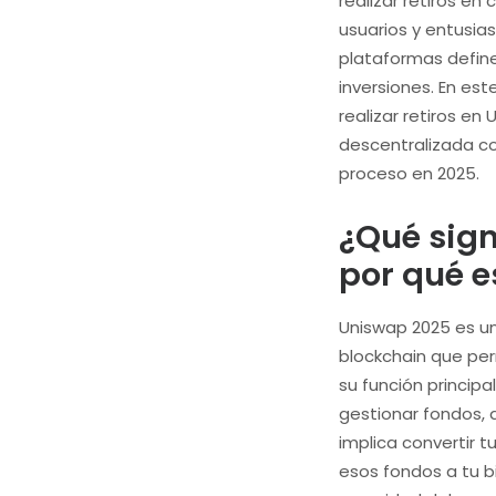
realizar retiros e
usuarios y entusias
plataformas define
inversiones. En es
realizar retiros e
descentralizada co
proceso en 2025.
¿Qué sign
por qué e
Uniswap 2025 es u
blockchain que per
su función princip
gestionar fondos, 
implica convertir t
esos fondos a tu bi