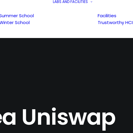
LABS AND FACILITIES
Summer School
Facilities
Winter School
Trustworthy HCI
nea Uniswap