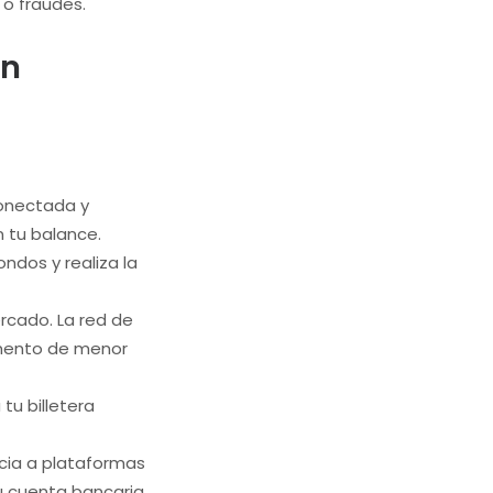
 o fraudes.
en
conectada y
n tu balance.
ondos y realiza la
ercado. La red de
omento de menor
tu billetera
ncia a plataformas
u cuenta bancaria.