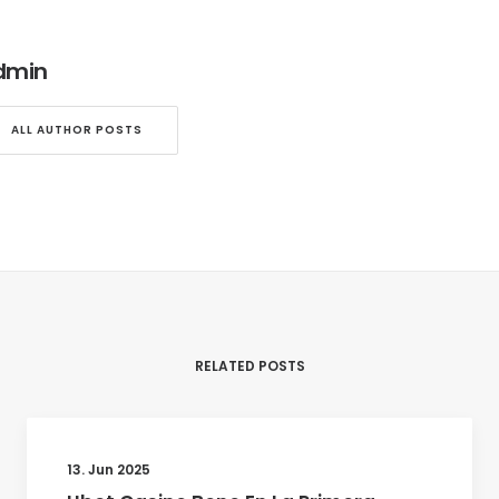
dmin
ALL AUTHOR POSTS
RELATED POSTS
13. Jun 2025