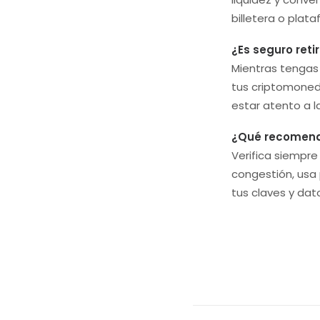
billetera o plat
¿Es seguro reti
Mientras tengas 
tus criptomoned
estar atento a l
¿Qué recomenda
Verifica siempre
congestión, usa
tus claves y da