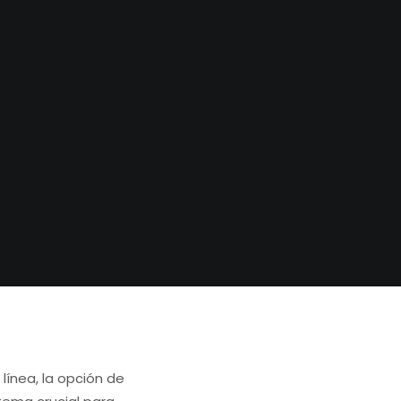
ínea, la opción de