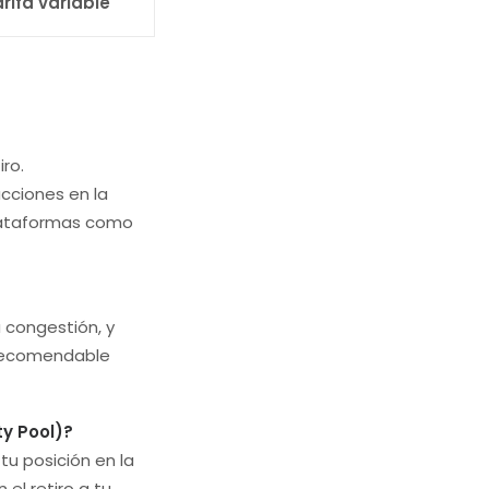
rifa variable
ro.
cciones en la
plataformas como
a congestión, y
 recomendable
ty Pool)?
 tu posición en la
el retiro a tu