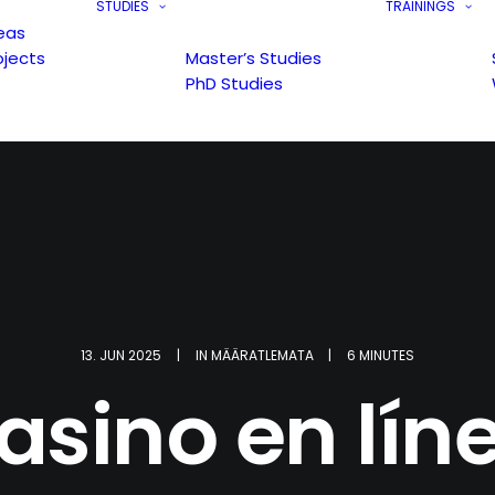
STUDIES
TRAININGS
eas
ojects
Master’s Studies
PhD Studies
13. JUN 2025
|
IN
MÄÄRATLEMATA
|
6 MINUTES
casino en lí