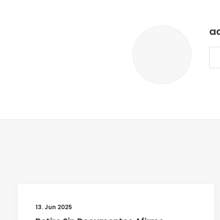
a
13. Jun 2025