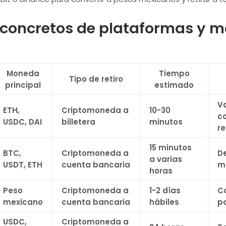
 concretos de plataformas y 
Moneda
Tiempo
Tipo de retiro
principal
estimado
V
ETH,
Criptomoneda a
10-30
co
USDC, DAI
billetera
minutos
r
15 minutos
BTC,
Criptomoneda a
D
a varias
USDT, ETH
cuenta bancaria
mé
horas
Peso
Criptomoneda a
1-2 días
Co
mexicano
cuenta bancaria
hábiles
p
USDC,
Criptomoneda a