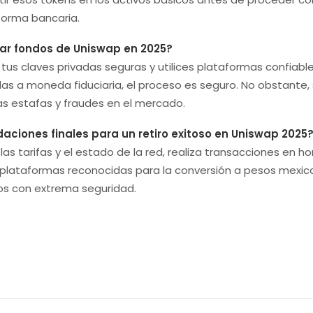
aforma bancaria.
rar fondos de Uniswap en 2025?
tus claves privadas seguras y utilices plataformas confiable
as a moneda fiduciaria, el proceso es seguro. No obstante
as estafas y fraudes en el mercado.
ciones finales para un retiro exitoso en Uniswap 2025
 las tarifas y el estado de la red, realiza transacciones en h
 plataformas reconocidas para la conversión a pesos mexic
tos con extrema seguridad.