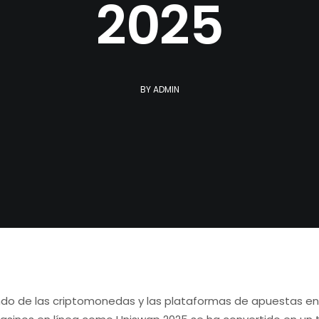
2025
BY
ADMIN
do de las criptomonedas y las plataformas de apuestas en l