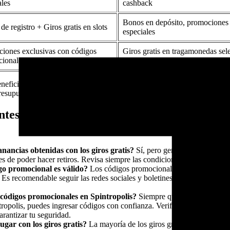
ales
cashback
Bonos en depósito, promociones 
de registro + Giros gratis en slots
especiales
iones exclusivas con códigos
Giros gratis en tragamonedas sel
ionales
apuestas deportivas
eneficios similares y mantienen campañas constantes que incrementan l
resupuesto, siempre respetando los términos de uso y requisitos de apue
tes (FAQ) sobre Spintropolis y giros gratis
anancias obtenidas con los giros gratis?
Sí, pero generalmente debes 
tes de poder hacer retiros. Revisa siempre las condiciones específicas d
go promocional es válido?
Los códigos promocionales suelen tener un
. Es recomendable seguir las redes sociales y boletines informativos del 
 códigos promocionales en Spintropolis?
Siempre que juegues en plat
ropolis, puedes ingresar códigos con confianza. Verifica que la platafor
rantizar tu seguridad.
gar con los giros gratis?
La mayoría de los giros gratis en casinos en 