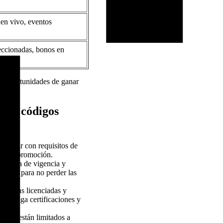
en vivo, eventos
eccionadas, bonos en
as oportunidades de ganar
sta.
 con códigos
cumplir con requisitos de
e cada promoción.
a fecha de vigencia y
casino para no perder las
aformas licenciadas y
ma tenga certificaciones y
línea están limitados a