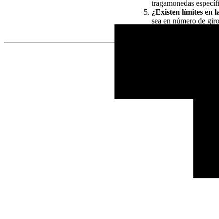
tragamonedas específi
¿Existen límites en 
sea en número de giro
promocional.