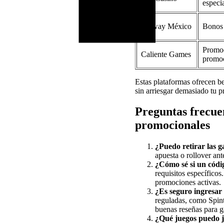
especi
Betway México
Bonos 
Promoc
Caliente Games
promoc
Estas plataformas ofrecen b
sin arriesgar demasiado tu p
Preguntas frecuen
promocionales
¿Puedo retirar las g
apuesta o rollover an
¿Cómo sé si un códi
requisitos específicos
promociones activas.
¿Es seguro ingresar
reguladas, como Spint
buenas reseñas para ga
¿Qué juegos puedo ju