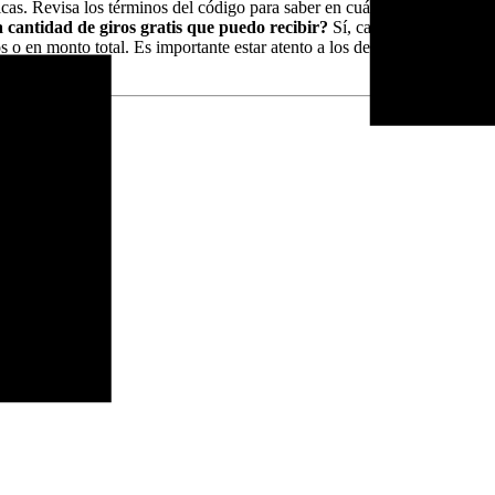
cas. Revisa los términos del código para saber en cuáles juegos se pued
la cantidad de giros gratis que puedo recibir?
Sí, cada promoción tien
s o en monto total. Es importante estar atento a los detalles para apro