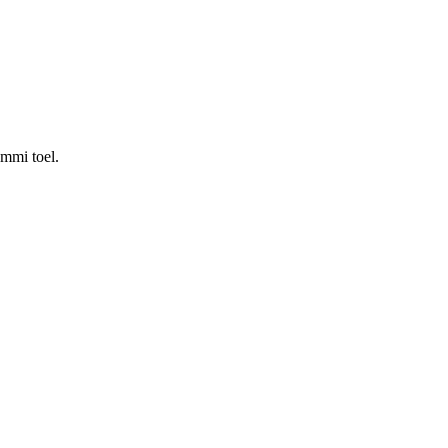
mmi toel.