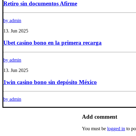
Retiro sin documentos Afirme
by admin
13. Jun 2025
Ubet casino bono en la primera recarga
by admin
13. Jun 2025
1win casino bono sin depósito México
by admin
Add comment
You must be
logged in
to po