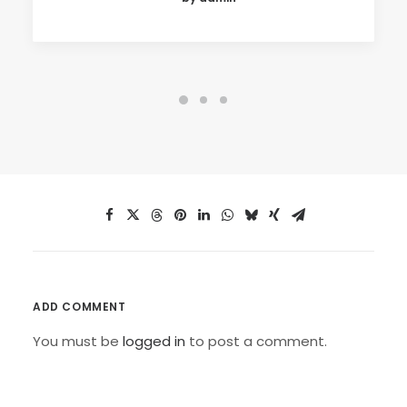
ADD COMMENT
You must be
logged in
to post a comment.