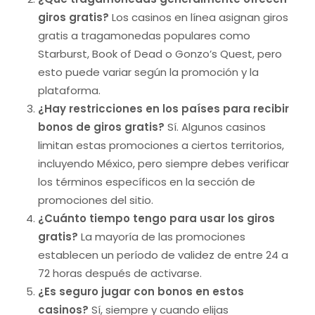
giros gratis?
Los casinos en línea asignan giros
gratis a tragamonedas populares como
Starburst, Book of Dead o Gonzo’s Quest, pero
esto puede variar según la promoción y la
plataforma.
¿Hay restricciones en los países para recibir
bonos de giros gratis?
Sí. Algunos casinos
limitan estas promociones a ciertos territorios,
incluyendo México, pero siempre debes verificar
los términos específicos en la sección de
promociones del sitio.
¿Cuánto tiempo tengo para usar los giros
gratis?
La mayoría de las promociones
establecen un período de validez de entre 24 a
72 horas después de activarse.
¿Es seguro jugar con bonos en estos
casinos?
Sí, siempre y cuando elijas