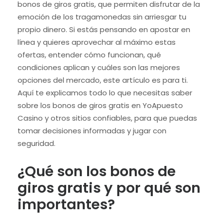
bonos de giros gratis, que permiten disfrutar de la
emoción de los tragamonedas sin arriesgar tu
propio dinero. Si estás pensando en apostar en
línea y quieres aprovechar al máximo estas
ofertas, entender cómo funcionan, qué
condiciones aplican y cuáles son las mejores
opciones del mercado, este artículo es para ti.
Aquí te explicamos todo lo que necesitas saber
sobre los bonos de giros gratis en YoApuesto
Casino y otros sitios confiables, para que puedas
tomar decisiones informadas y jugar con
seguridad.
¿Qué son los bonos de
giros gratis y por qué son
importantes?