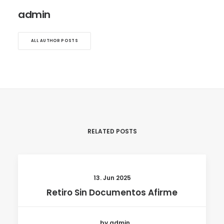
admin
ALL AUTHOR POSTS
RELATED POSTS
13. Jun 2025
Retiro Sin Documentos Afirme
by admin