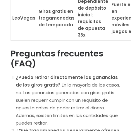
Dependiente
Fuerte 
de depósito
Giros gratis en
en
inicial;
LeoVegas
tragamonedas
experie
requisitos
de temporada
móviles 
de apuesta
juegos e
35x
Preguntas frecuentes
(FAQ)
¿Puedo retirar directamente las ganancias
de los giros gratis?
En la mayoría de los casos,
no. Las ganancias generadas con giros gratis
suelen requerir cumplir con un requisito de
apuesta antes de poder retirar el dinero.
Además, existen límites en las cantidades que
puedes retirar.
¿Qué tragamonedas generalmente ofrecen