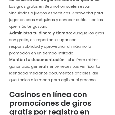
Los giros gratis en Betmotion suelen estar
vinculados a juegos específicos. Aprovecha para
jugar en esas máquinas y conocer cuáles son las
que más te gustan.
Administra tu dinero y tiempo:
Aunque los giros
son gratis, es importante jugar con
responsabilidad y aprovechar al máximo la
promoción en un tiempo limitado.
Mantén tu documentación lista:
Para retirar
ganancias, generalmente necesitas verificar tu
identidad mediante documentos oficiales, así
que tenlos a la mano para agilizar el proceso.
Casinos en línea con
promociones de giros
gratis por registro en