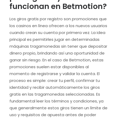
funcionan en Betmotion?
Los giros gratis por registro son promociones que
los casinos en línea ofrecen a los nuevos usuarios
cuando crean su cuenta por primera vez. La idea
principal es permitirles jugar en determinadas
máquinas tragamonedas sin tener que depositar
dinero propio, brindando así una oportunidad de
ganar sin riesgo. En el caso de Betmotion, estas
promociones suelen estar disponibles al
momento de registrarse y validar la cuenta. El
proceso es simple: crear tu perfil, confirmar tu
identidad y recibir automáticamente los giros
gratis en las tragamonedas seleccionadas. Es
fundamental leer los términos y condiciones, ya
que generalmente estos giros tienen un límite de
uso y requisitos de apuesta antes de poder