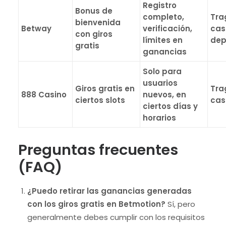
Registro
Bonus de
completo,
Tra
bienvenida
Betway
verificación,
cas
con giros
límites en
dep
gratis
ganancias
Solo para
usuarios
Giros gratis en
Tra
888 Casino
nuevos, en
ciertos slots
cas
ciertos días y
horarios
Preguntas frecuentes
(FAQ)
¿Puedo retirar las ganancias generadas
con los giros gratis en Betmotion?
Sí, pero
generalmente debes cumplir con los requisitos