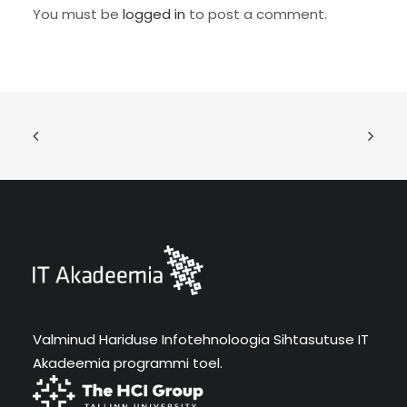
You must be
logged in
to post a comment.
Valminud Hariduse Infotehnoloogia Sihtasutuse IT
Akadeemia programmi toel.