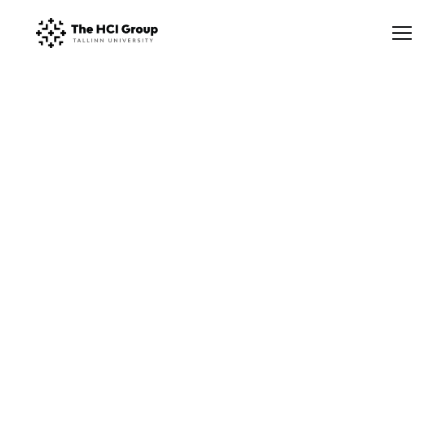
Research Areas
Research Projects
Publications
STARTS.EE
Master’s Studies
PhD Studies
Summer School
13. JUN 2025
|
IN
MÄÄRATLEMATA
|
6 MINUTES
Winter School
Betmotion casino
Facilities
giros gratis por
Trustworthy HCI lab
registro 2025