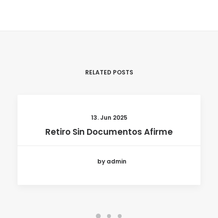
RELATED POSTS
13. Jun 2025
Retiro Sin Documentos Afirme
by admin