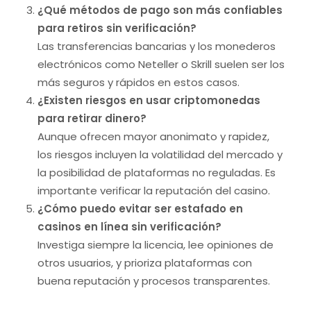
¿Qué métodos de pago son más confiables
para retiros sin verificación?
Las transferencias bancarias y los monederos
electrónicos como Neteller o Skrill suelen ser los
más seguros y rápidos en estos casos.
¿Existen riesgos en usar criptomonedas
para retirar dinero?
Aunque ofrecen mayor anonimato y rapidez,
los riesgos incluyen la volatilidad del mercado y
la posibilidad de plataformas no reguladas. Es
importante verificar la reputación del casino.
¿Cómo puedo evitar ser estafado en
casinos en línea sin verificación?
Investiga siempre la licencia, lee opiniones de
otros usuarios, y prioriza plataformas con
buena reputación y procesos transparentes.