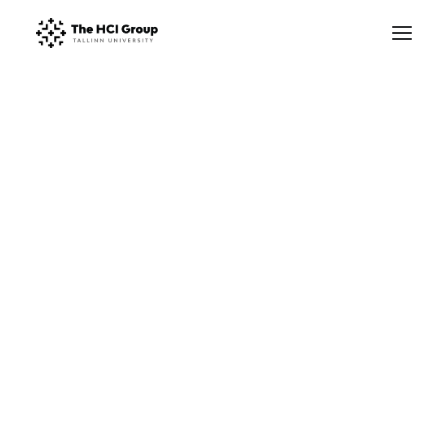
Research Areas
Research Projects
Publications
STARTS.EE
Master’s Studies
PhD Studies
Summer School
13. JUN 2025
|
IN
MÄÄRATLEMATA
|
5 MINUTES
Winter School
Black Label casino
Facilities
bono en el primer
Trustworthy HCI lab
depósito