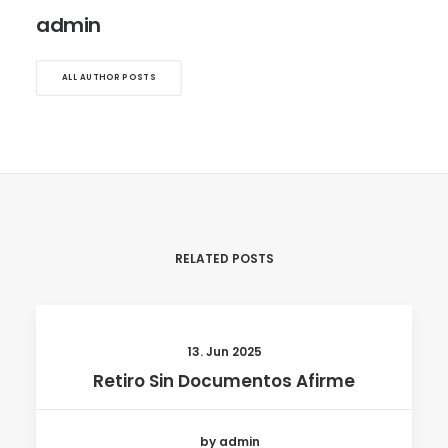
admin
ALL AUTHOR POSTS
RELATED POSTS
13. Jun 2025
Retiro Sin Documentos Afirme
by admin