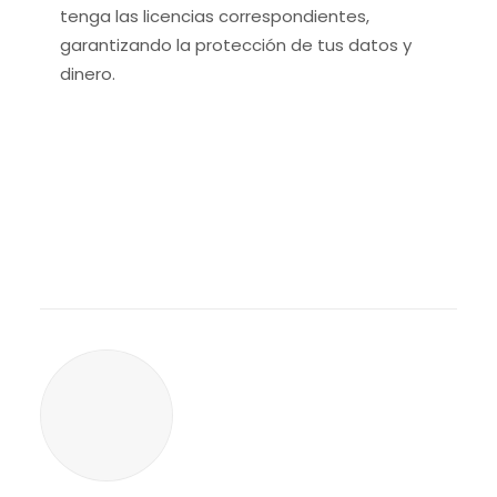
tenga las licencias correspondientes,
garantizando la protección de tus datos y
dinero.