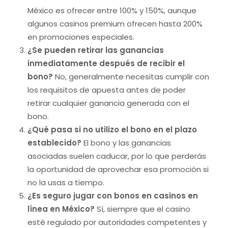
México es ofrecer entre 100% y 150%, aunque
algunos casinos premium ofrecen hasta 200%
en promociones especiales.
¿Se pueden retirar las ganancias
inmediatamente después de recibir el
bono?
No, generalmente necesitas cumplir con
los requisitos de apuesta antes de poder
retirar cualquier ganancia generada con el
bono.
¿Qué pasa si no utilizo el bono en el plazo
establecido?
El bono y las ganancias
asociadas suelen caducar, por lo que perderás
la oportunidad de aprovechar esa promoción si
no la usas a tiempo.
¿Es seguro jugar con bonos en casinos en
línea en México?
Sí, siempre que el casino
esté regulado por autoridades competentes y