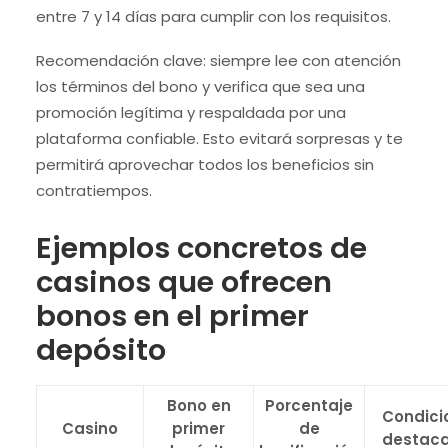
entre 7 y 14 días para cumplir con los requisitos.
Recomendación clave: siempre lee con atención
los términos del bono y verifica que sea una
promoción legítima y respaldada por una
plataforma confiable. Esto evitará sorpresas y te
permitirá aprovechar todos los beneficios sin
contratiempos.
Ejemplos concretos de
casinos que ofrecen
bonos en el primer
depósito
Bono en
Porcentaje
Condici
Casino
primer
de
destac