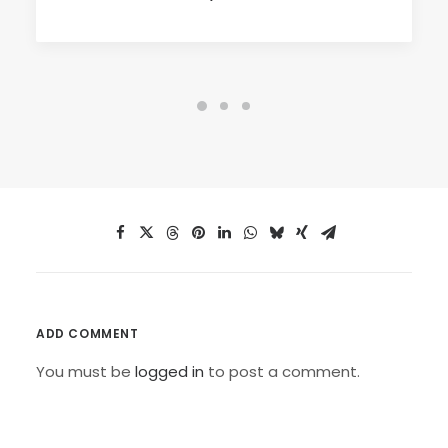
ADD COMMENT
You must be
logged in
to post a comment.