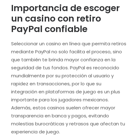
Importancia de escoger
un casino con retiro
PayPal confiable
Seleccionar un casino en línea que permita retiros
mediante PayPal no solo facilita el proceso, sino
que también te brinda mayor confianza en la
seguridad de tus fondos. PayPal es reconocido
mundialmente por su protección al usuario y
rapidez en transacciones, por lo que su
integración en plataformas de juego es un plus
importante para los jugadores mexicanos.
Además, estos casinos suelen ofrecer mayor
transparencia en banca y pagos, evitando
molestias burocráticas y retrasos que afectan tu
experiencia de juego.