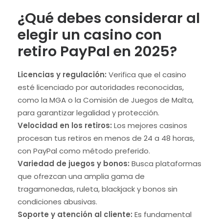
¿Qué debes considerar al
elegir un casino con
retiro PayPal en 2025?
Licencias y regulación:
Verifica que el casino
esté licenciado por autoridades reconocidas,
como la MGA o la Comisión de Juegos de Malta,
para garantizar legalidad y protección.
Velocidad en los retiros:
Los mejores casinos
procesan tus retiros en menos de 24 a 48 horas,
con PayPal como método preferido.
Variedad de juegos y bonos:
Busca plataformas
que ofrezcan una amplia gama de
tragamonedas, ruleta, blackjack y bonos sin
condiciones abusivas.
Soporte y atención al cliente:
Es fundamental