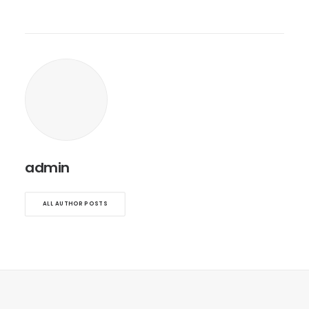
admin
ALL AUTHOR POSTS