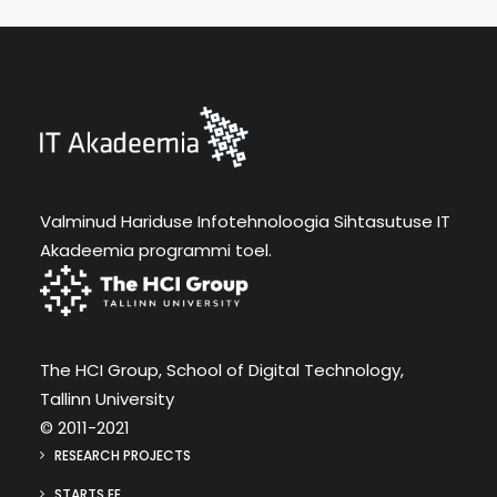
Valminud Hariduse Infotehnoloogia Sihtasutuse IT
Akadeemia programmi toel.
The HCI Group, School of Digital Technology,
Tallinn University
© 2011-2021
RESEARCH PROJECTS
STARTS.EE