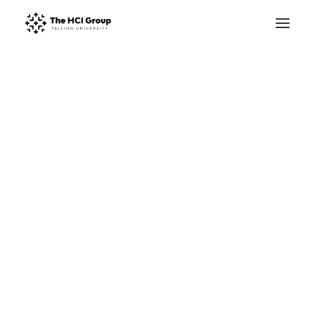
Research Areas
Research Projects
Publications
STARTS.EE
Master’s Studies
PhD Studies
Summer School
13. JUN 2025
|
IN
MÄÄRATLEMATA
|
4 MINUTES
Winter School
Mejores casinos en
Facilities
línea con retiro
Trustworthy HCI lab
Western Union