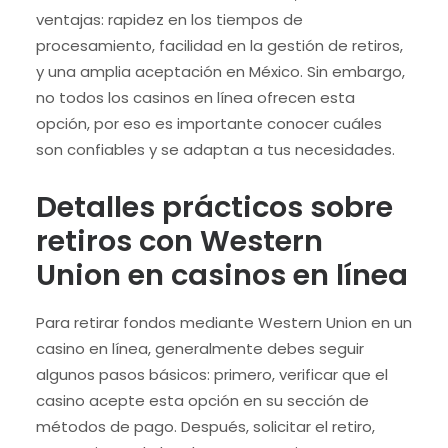
ventajas: rapidez en los tiempos de
procesamiento, facilidad en la gestión de retiros,
y una amplia aceptación en México. Sin embargo,
no todos los casinos en línea ofrecen esta
opción, por eso es importante conocer cuáles
son confiables y se adaptan a tus necesidades.
Detalles prácticos sobre
retiros con Western
Union en casinos en línea
Para retirar fondos mediante Western Union en un
casino en línea, generalmente debes seguir
algunos pasos básicos: primero, verificar que el
casino acepte esta opción en su sección de
métodos de pago. Después, solicitar el retiro,