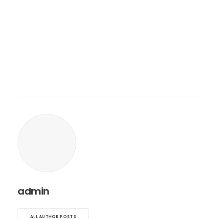
admin
ALL AUTHOR POSTS