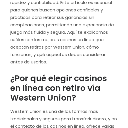
rapidez y confiabilidad. Este artículo es esencial
para quienes buscan opciones confiables y
prácticas para retirar sus ganancias sin
complicaciones, permitiendo una experiencia de
juego más fluida y segura. Aquí te explicamos
cuáles son los mejores casinos en línea que
aceptan retiros por Western Union, cómo
funcionan, y qué aspectos debes considerar
antes de usarlos.
¿Por qué elegir casinos
en línea con retiro vía
Western Union?
Western Union es una de las formas más
tradicionales y seguras para transferir dinero, y en
el contexto de los casinos en línea, ofrece varias