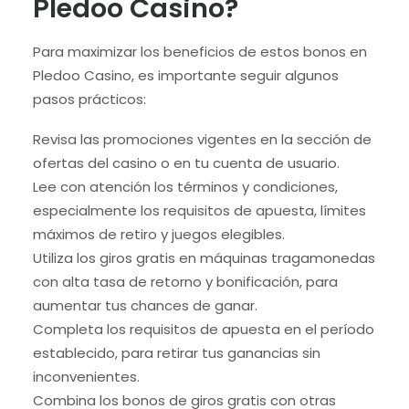
Pledoo Casino?
Para maximizar los beneficios de estos bonos en
Pledoo Casino, es importante seguir algunos
pasos prácticos:
Revisa las promociones vigentes en la sección de
ofertas del casino o en tu cuenta de usuario.
Lee con atención los términos y condiciones,
especialmente los requisitos de apuesta, límites
máximos de retiro y juegos elegibles.
Utiliza los giros gratis en máquinas tragamonedas
con alta tasa de retorno y bonificación, para
aumentar tus chances de ganar.
Completa los requisitos de apuesta en el período
establecido, para retirar tus ganancias sin
inconvenientes.
Combina los bonos de giros gratis con otras