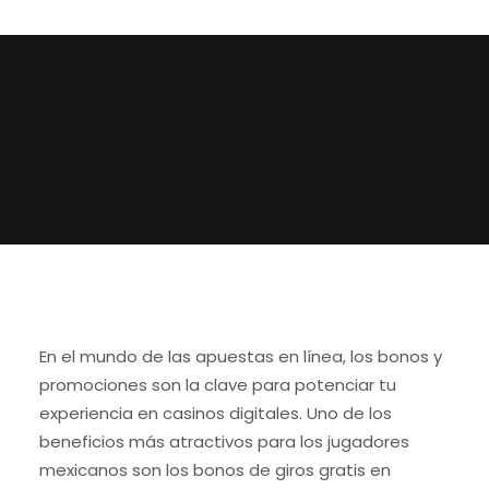
En el mundo de las apuestas en línea, los bonos y
promociones son la clave para potenciar tu
experiencia en casinos digitales. Uno de los
beneficios más atractivos para los jugadores
mexicanos son los bonos de giros gratis en