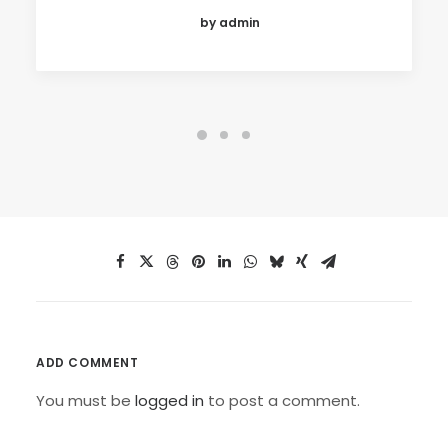
by admin
ADD COMMENT
You must be
logged in
to post a comment.