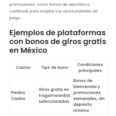
promociones, como bonos de depósito o
cashback, para ampliar tus oportunidades de
juego.
Ejemplos de plataformas
con bonos de giros gratis
en México
Condiciones
Casino
Tipo de bono
principales
Bonos de
bienvenida y
Giros gratis en
Pledoo
promociones
tragamonedas
Casino
semanales, sin
seleccionadas
depósito
mínimo