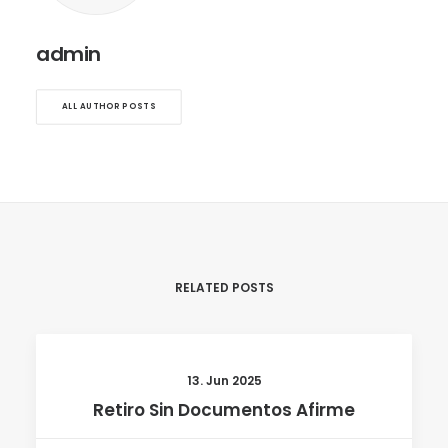
admin
ALL AUTHOR POSTS
RELATED POSTS
13. Jun 2025
Retiro Sin Documentos Afirme