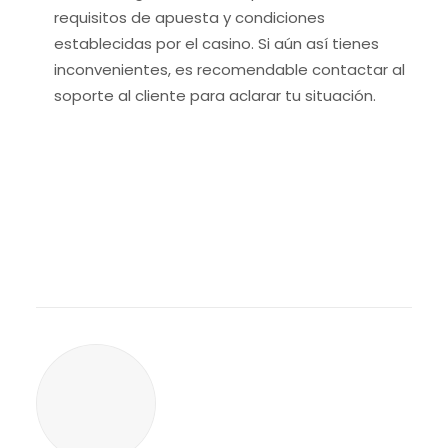
requisitos de apuesta y condiciones
establecidas por el casino. Si aún así tienes
inconvenientes, es recomendable contactar al
soporte al cliente para aclarar tu situación.