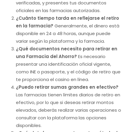
verificadas, y presentes tus documentos
oficiales en las farmacias autorizadas.
¿Cuánto tiempo tarda en reflejarse el retiro
en la farmacia?
Generalmente, el dinero está
disponible en 24 a 48 horas, aunque puede
variar según la plataforma y la farmacia.
¿Qué documentos necesito para retirar en
una Farmacia del Ahorro?
Es necesario
presentar una identificación oficial vigente,
como INE o pasaporte, y el código de retiro que
te proporciona el casino en línea.
¿Puedo retirar sumas grandes en efectivo?
Las farmacias tienen límites diarios de retiro en
efectivo, por lo que si deseas retirar montos
elevados, deberás realizar varias operaciones o
consultar con la plataforma las opciones
disponibles.