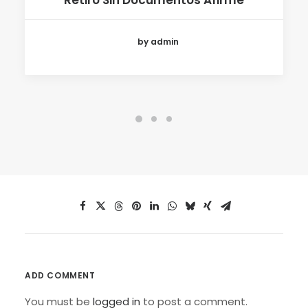
Retiro Sin Documentos Afirme
by admin
ADD COMMENT
You must be
logged in
to post a comment.