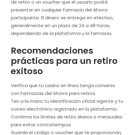
de retiro o un voucher que el usuario podrá
presentar en cualquier Farmacia del Ahorro
participante. El dinero se entrega en efectivo,
generalmente en un plazo de 24 a 48 horas,
dependiendo de la plataforma y la farmacia.
Recomendaciones
prácticas para un retiro
exitoso
Verifica que tu casino en línea tenga convenio
con Farmacias del Ahorro para retiros.
Ten a la mano tu identificación oficial vigente y tu
correo electrónico registrado en la plataforma.
Confirma los límites de retiro diarios o mensuales
para evitar contratiempos.
Guarda el código o voucher que te proporcionan,