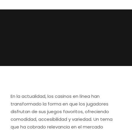
BY
ADMIN
En la actualidad, los casinos en línea han
transformado la forma en que los jugadores
disfrutan de sus juegos favoritos, ofreciendo
comodidad, accesibilidad y variedad. Un tema
que ha cobrado relevancia en el mercado