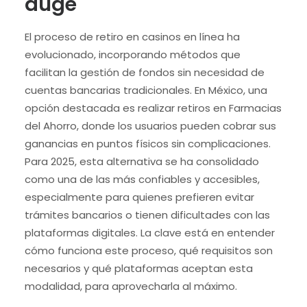
auge
El proceso de retiro en casinos en línea ha
evolucionado, incorporando métodos que
facilitan la gestión de fondos sin necesidad de
cuentas bancarias tradicionales. En México, una
opción destacada es realizar retiros en Farmacias
del Ahorro, donde los usuarios pueden cobrar sus
ganancias en puntos físicos sin complicaciones.
Para 2025, esta alternativa se ha consolidado
como una de las más confiables y accesibles,
especialmente para quienes prefieren evitar
trámites bancarios o tienen dificultades con las
plataformas digitales. La clave está en entender
cómo funciona este proceso, qué requisitos son
necesarios y qué plataformas aceptan esta
modalidad, para aprovecharla al máximo.