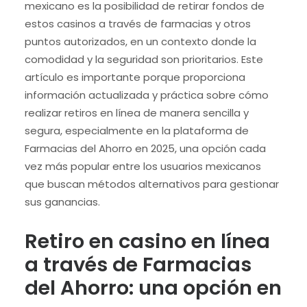
mexicano es la posibilidad de retirar fondos de
estos casinos a través de farmacias y otros
puntos autorizados, en un contexto donde la
comodidad y la seguridad son prioritarios. Este
artículo es importante porque proporciona
información actualizada y práctica sobre cómo
realizar retiros en línea de manera sencilla y
segura, especialmente en la plataforma de
Farmacias del Ahorro en 2025, una opción cada
vez más popular entre los usuarios mexicanos
que buscan métodos alternativos para gestionar
sus ganancias.
Retiro en casino en línea
a través de Farmacias
del Ahorro: una opción en