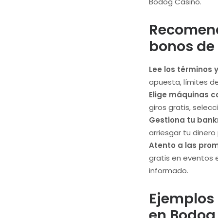
Bodog Casino.
Recomend
bonos de 
Lee los términos 
apuesta, límites de
Elige máquinas co
giros gratis, sele
Gestiona tu bankr
arriesgar tu dinero
Atento a las pro
gratis en eventos e
informado.
Ejemplos 
en Bodog