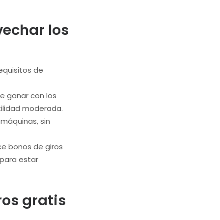
echar los
equisitos de
e ganar con los
tilidad moderada.
 máquinas, sin
e bonos de giros
 para estar
os gratis