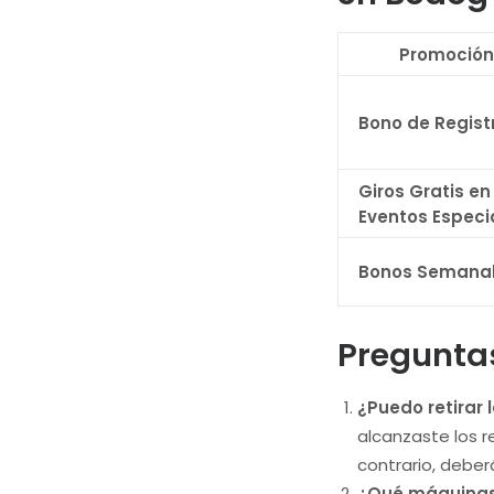
Promoción
Bono de Regist
Giros Gratis en
Eventos Especi
Bonos Semana
Pregunta
¿Puedo retirar 
alcanzaste los r
contrario, deber
¿Qué máquinas 