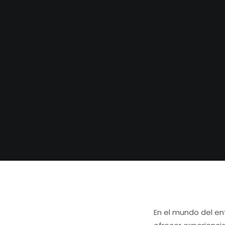
En el mundo del en