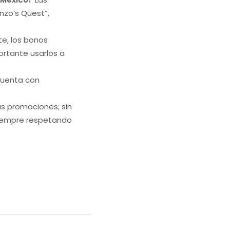
nzo’s Quest”,
, los bonos
ortante usarlos a
cuenta con
.
s promociones; sin
siempre respetando